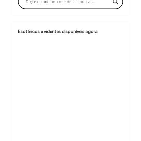
ã
o
d
e
Esotéricos e videntes disponíveis agora
P
o
s
t