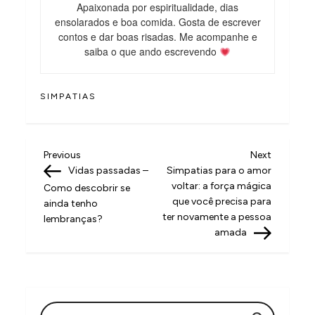
Apaixonada por espiritualidade, dias
ensolarados e boa comida. Gosta de escrever
contos e dar boas risadas. Me acompanhe e
saiba o que ando escrevendo
SIMPATIAS
N
Previous
Next
Previous
Next
Post
Post
Vidas passadas –
Simpatias para o amor
a
voltar: a força mágica
Como descobrir se
v
que você precisa para
ainda tenho
ter novamente a pessoa
lembranças?
e
amada
g
a
ç