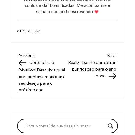
contos e dar boas risadas. Me acompanhe e
saiba o que ando escrevendo
SIMPATIAS
N
Previous
Next
Previous
Next
Post
Post
Cores para o
Realize banho para atrair
a
purificação para o ano
Réveillon: Descubra qual
v
novo
cor combina mais com
seu desejo para o
e
próximo ano
g
a
ç
ã