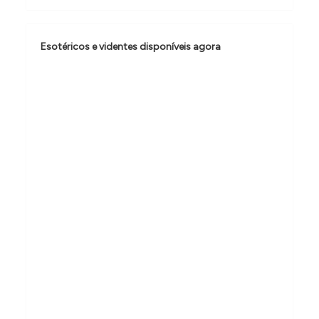
o
d
e
Esotéricos e videntes disponíveis agora
P
o
s
t