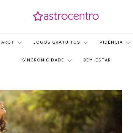
icas no nosso portal de conteúdo. Saiba agora tudo sobre Astr
do Astrocentro!
TAROT
JOGOS GRATUITOS
VIDÊNCIA
SINCRONICIDADE
BEM-ESTAR