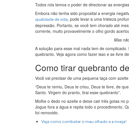
Todos nós temos o poder de direcionar as energias
Embora não tenha sido proposital a energia negati
, pode levar a uma tristeza prof
qualidade de vida
depressão. Portanto, se você tem chorado até me
corrente, muito provavelmente o olho gordo acerto
Mas não
A solução para esse mal nada tem de complicado. 
quebranto. Veja agora como fazer isso e se livre de
Como tirar quebranto d
Você vai precisar de uma pequena taça com azeite
“Deus te remiu, Deus te criou, Deus te livre, de qu
Santo. Virgem do pranto, tirai esse quebranto”.
Molhe o dedo no azeite e deixe cair três gotas no 
Jogue fora a água e repita todo o procedimento. Q
foi removido.
Veja como combater o mau olhado e a inveja!