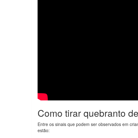
Como tirar quebranto de
Entre os sinais que podem ser observados em crian
estão: