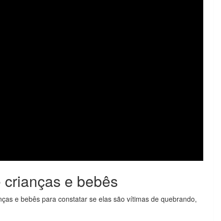
 crianças e bebês
ças e bebês para constatar se elas são vítimas de quebrando,