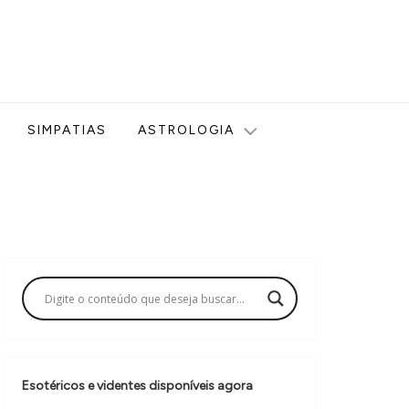
ologia, Tarot, Vidência, Bem-estar e Esoterismo aqui no blog
SIMPATIAS
ASTROLOGIA
Esotéricos e videntes disponíveis agora