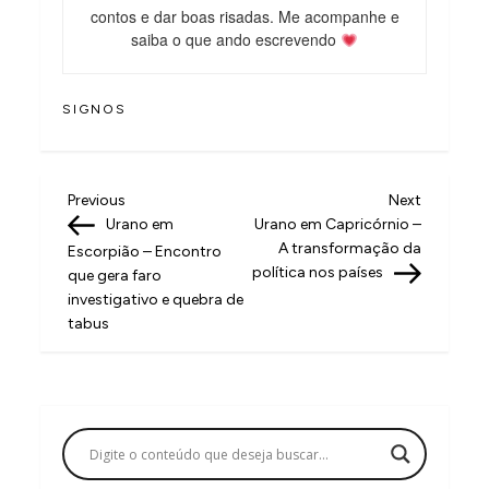
contos e dar boas risadas. Me acompanhe e
saiba o que ando escrevendo
SIGNOS
N
Previous
Next
Previous
Next
Post
Post
Urano em
Urano em Capricórnio –
a
A transformação da
Escorpião – Encontro
v
política nos países
que gera faro
investigativo e quebra de
e
tabus
g
a
ç
ã