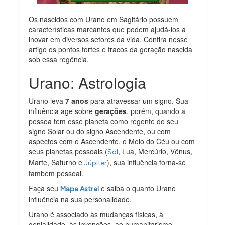
Os nascidos com Urano em Sagitário possuem
características marcantes que podem ajudá-los a
inovar em diversos setores da vida. Confira nesse
artigo os pontos fortes e fracos da geração nascida
sob essa regência.
Urano: Astrologia
Urano leva
7 anos
para atravessar um signo. Sua
influência age sobre
gerações
, porém, quando a
pessoa tem esse planeta como regente do seu
signo Solar ou do signo Ascendente, ou com
aspectos com o Ascendente, o Meio do Céu ou com
seus planetas pessoais (
, Lua, Mercúrio, Vênus,
Sol
Marte, Saturno e
), sua influência torna-se
Júpiter
também pessoal.
Faça seu
e saiba o quanto Urano
Mapa Astral
influência na sua personalidade.
Urano é associado às mudanças físicas, à
genialidade, às invenções, ao humanitarismo,