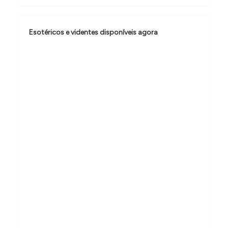
o
d
e
Esotéricos e videntes disponíveis agora
P
o
s
t