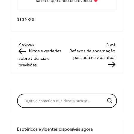
saiba o que ando escrevendo
SIGNOS
N
Previous
Next
Previous
Next
Post
Post
Mitos e verdades
Reflexos da encarnação
a
passada na vida atual
sobre vidência e
v
previsões
e
g
a
ç
ã
o
Esotéricos e videntes disponíveis agora