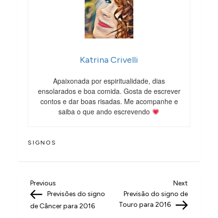
Katrina Crivelli
Apaixonada por espiritualidade, dias
ensolarados e boa comida. Gosta de escrever
contos e dar boas risadas. Me acompanhe e
saiba o que ando escrevendo
SIGNOS
N
Previous
Next
Previous
Next
Post
Post
Previsões do signo
Previsão do signo de
a
Touro para 2016
de Câncer para 2016