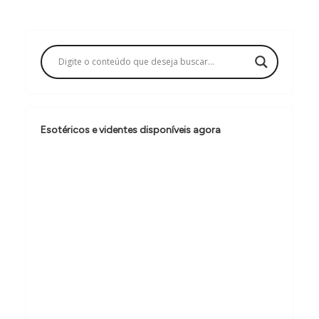
g
a
ç
ã
o
d
Esotéricos e videntes disponíveis agora
e
P
o
s
t