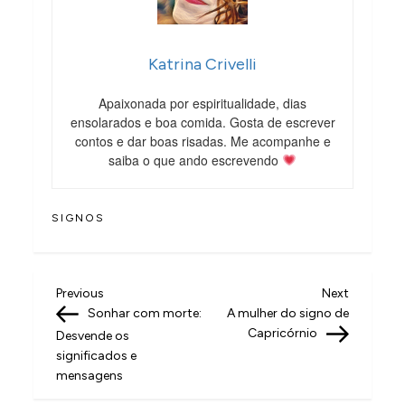
Katrina Crivelli
Apaixonada por espiritualidade, dias
ensolarados e boa comida. Gosta de escrever
contos e dar boas risadas. Me acompanhe e
saiba o que ando escrevendo
SIGNOS
N
Previous
Next
Previous
Next
Post
Post
Sonhar com morte:
A mulher do signo de
a
Capricórnio
Desvende os
v
significados e
mensagens
e