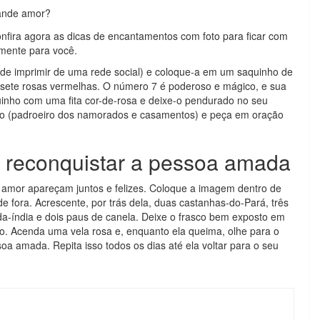
ande amor?
nfira agora as dicas de encantamentos com foto para ficar com
mente para você.
de imprimir de uma rede social) e coloque-a em um saquinho de
e sete rosas vermelhas. O número 7 é poderoso e mágico, e sua
quinho com uma fita cor-de-rosa e deixe-o pendurado no seu
io (padroeiro dos namorados e casamentos) e peça em oração
 reconquistar a pessoa amada
 amor apareçam juntos e felizes. Coloque a imagem dentro de
de fora. Acrescente, por trás dela, duas castanhas-do-Pará, três
-da-índia e dois paus de canela. Deixe o frasco bem exposto em
o. Acenda uma vela rosa e, enquanto ela queima, olhe para o
soa amada. Repita isso todos os dias até ela voltar para o seu