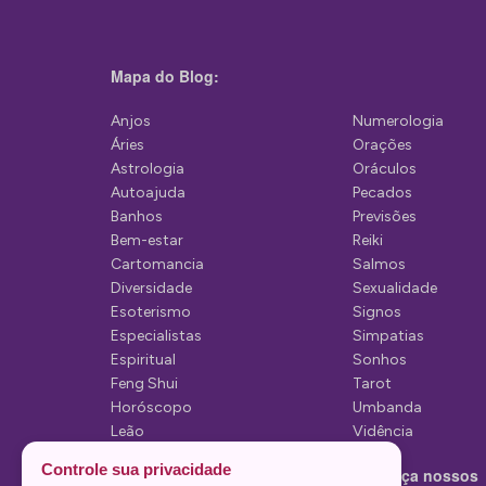
o
d
Mapa do Blog:
e
P
Anjos
Numerologia
Áries
Orações
o
Astrologia
Oráculos
s
Autoajuda
Pecados
Banhos
Previsões
t
Bem-estar
Reiki
Cartomancia
Salmos
Diversidade
Sexualidade
Esoterismo
Signos
Especialistas
Simpatias
Espiritual
Sonhos
Feng Shui
Tarot
Horóscopo
Umbanda
Leão
Vidência
Lua
Controle sua privacidade
Conheça nossos
Mediunidade