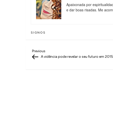
Apaixonada por espiritualida
e dar boas risadas. Me aco
SIGNOS
N
Previous
Previous
Post
A vidência pode revelar o seu futuro em 2015
a
v
e
g
a
ç
ã