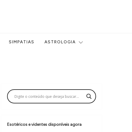
ologia, Tarot, Vidência, Bem-estar e Esoterismo aqui no blog
SIMPATIAS
ASTROLOGIA
Esotéricos e videntes disponíveis agora