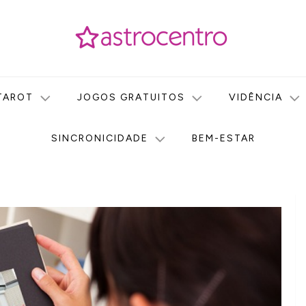
icas no nosso portal de conteúdo. Saiba agora tudo sobre Astr
do Astrocentro!
TAROT
JOGOS GRATUITOS
VIDÊNCIA
SINCRONICIDADE
BEM-ESTAR