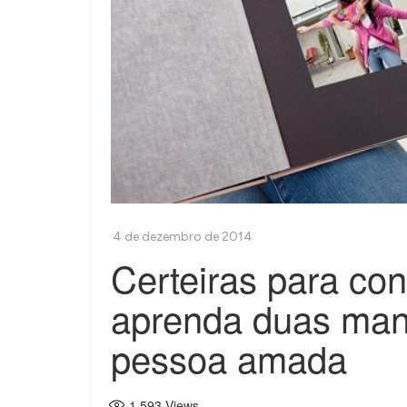
Certeiras para con
aprenda duas man
pessoa amada
1.593
Views