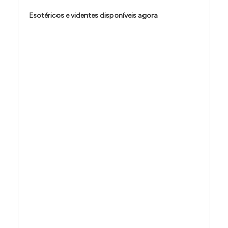
d
Esotéricos e videntes disponíveis agora
e
P
o
s
t