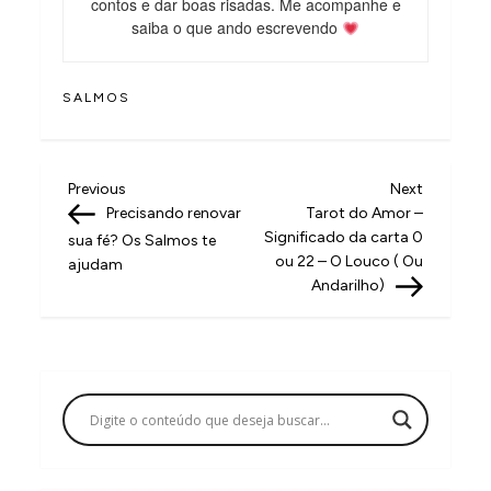
contos e dar boas risadas. Me acompanhe e
saiba o que ando escrevendo
SALMOS
N
Previous
Next
Previous
Next
Post
Post
Precisando renovar
Tarot do Amor –
a
Significado da carta 0
sua fé? Os Salmos te
v
ou 22 – O Louco ( Ou
ajudam
Andarilho)
e
g
a
ç
ã
o