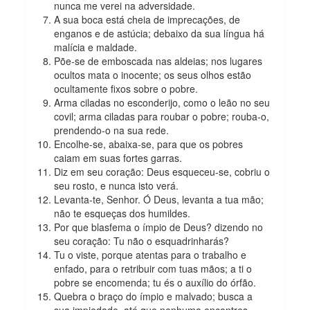
nunca me verei na adversidade.
A sua boca está cheia de imprecações, de
enganos e de astúcia; debaixo da sua língua há
malícia e maldade.
Põe-se de emboscada nas aldeias; nos lugares
ocultos mata o inocente; os seus olhos estão
ocultamente fixos sobre o pobre.
Arma ciladas no esconderijo, como o leão no seu
covil; arma ciladas para roubar o pobre; rouba-o,
prendendo-o na sua rede.
Encolhe-se, abaixa-se, para que os pobres
caiam em suas fortes garras.
Diz em seu coração: Deus esqueceu-se, cobriu o
seu rosto, e nunca isto verá.
Levanta-te, Senhor. Ó Deus, levanta a tua mão;
não te esqueças dos humildes.
Por que blasfema o ímpio de Deus? dizendo no
seu coração: Tu não o esquadrinharás?
Tu o viste, porque atentas para o trabalho e
enfado, para o retribuir com tuas mãos; a ti o
pobre se encomenda; tu és o auxílio do órfão.
Quebra o braço do ímpio e malvado; busca a