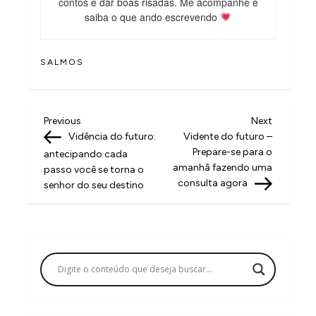
contos e dar boas risadas. Me acompanhe e
saiba o que ando escrevendo
SALMOS
N
Previous
Next
Previous
Next
Post
Post
Vidência do futuro:
Vidente do futuro –
a
Prepare-se para o
antecipando cada
v
amanhã fazendo uma
passo você se torna o
consulta agora
senhor do seu destino
e
g
a
ç
ã
o