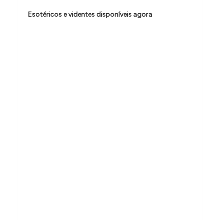
d
Esotéricos e videntes disponíveis agora
e
P
o
s
t