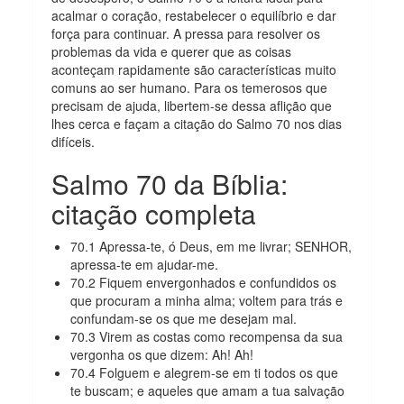
acalmar o coração, restabelecer o equilíbrio e dar
força para continuar. A pressa para resolver os
problemas da vida e querer que as coisas
aconteçam rapidamente são características muito
comuns ao ser humano. Para os temerosos que
precisam de ajuda, libertem-se dessa aflição que
lhes cerca e façam a citação do Salmo 70 nos dias
difíceis.
Salmo 70 da Bíblia:
citação completa
70.1 Apressa-te, ó Deus, em me livrar; SENHOR,
apressa-te em ajudar-me.
70.2 Fiquem envergonhados e confundidos os
que procuram a minha alma; voltem para trás e
confundam-se os que me desejam mal.
70.3 Virem as costas como recompensa da sua
vergonha os que dizem: Ah! Ah!
70.4 Folguem e alegrem-se em ti todos os que
te buscam; e aqueles que amam a tua salvação