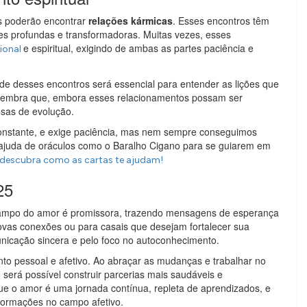
s poderão encontrar
relações kármicas
. Esses encontros têm
ões profundas e transformadoras. Muitas vezes, esses
e espiritual, exigindo de ambas as partes paciência e
ional
dade desses encontros será essencial para entender as lições que
s lembra que, embora esses relacionamentos possam ser
osas de evolução.
constante, e exige paciência, mas nem sempre conseguimos
ajuda de oráculos como o Baralho Cigano para se guiarem em
 descubra como as cartas te ajudam!
25
mpo do amor é promissora, trazendo mensagens de esperança
vas conexões ou para casais que desejam fortalecer sua
nicação sincera e pelo foco no autoconhecimento.
to pessoal e afetivo. Ao abraçar as mudanças e trabalhar no
será possível construir parcerias mais saudáveis e
ue o amor é uma jornada contínua, repleta de aprendizados, e
formações no campo afetivo.