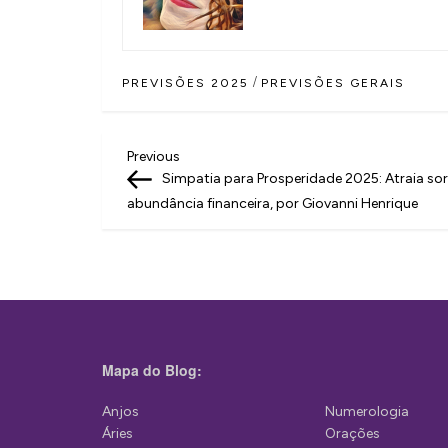
/
PREVISÕES 2025
PREVISÕES GERAIS
N
Previous
Previous
Post
Simpatia para Prosperidade 2025: Atraia sor
a
abundância financeira, por Giovanni Henrique
v
e
g
a
ç
Mapa do Blog:
ã
Anjos
Numerologia
o
Áries
Orações