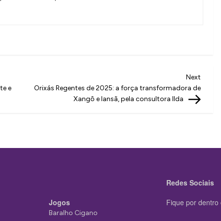
Next
Next
Post
te e
Orixás Regentes de 2025: a força transformadora de
Xangô e Iansã, pela consultora Ilda
Redes Sociais
Jogos
Fique por dentro 
Baralho Cigano