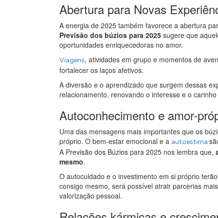
Abertura para Novas Experiên
A energia de 2025 também favorece a abertura para
Previsão dos búzios para 2025
sugere que aquele
oportunidades enriquecedoras no amor.
, atividades em grupo e momentos de aven
Viagens
fortalecer os laços afetivos.
A diversão e o aprendizado que surgem dessas ex
relacionamento, renovando o interesse e o carinho 
Autoconhecimento e amor-própr
Uma das mensagens mais importantes que os búzio
próprio. O bem-estar emocional e a
sã
autoestima
A Previsão dos Búzios para 2025 nos lembra que,
mesmo
.
O autocuidado e o investimento em si próprio terão 
consigo mesmo, será possível atrair parcerias mai
valorização pessoal.
Relações kármicas e cresciment