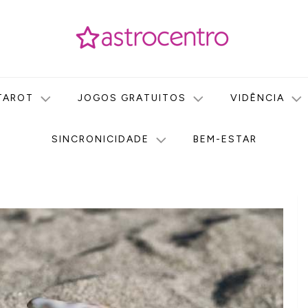
icas no nosso portal de conteúdo. Saiba agora tudo sobre Astr
do Astrocentro!
TAROT
JOGOS GRATUITOS
VIDÊNCIA
SINCRONICIDADE
BEM-ESTAR