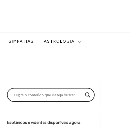
ologia, Tarot, Vidência, Bem-estar e Esoterismo aqui no blog
SIMPATIAS
ASTROLOGIA
Esotéricos e videntes disponíveis agora