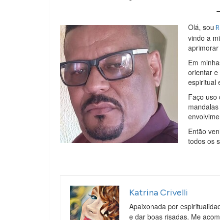
Olá, sou
R
vindo a m
aprimorar
Em minhas 
orientar 
espiritual 
Faço uso 
mandalas 
envolvime
Então ven
todos os 
Katrina Crivelli
Apaixonada por espiritualida
e dar boas risadas. Me aco