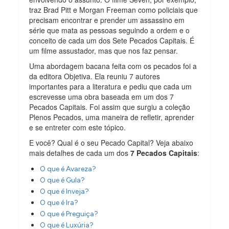
traz Brad Pitt e Morgan Freeman como policiais que
precisam encontrar e prender um assassino em
série que mata as pessoas seguindo a ordem e o
conceito de cada um dos Sete Pecados Capitais. É
um filme assustador, mas que nos faz pensar.
Uma abordagem bacana feita com os pecados foi a
da editora Objetiva. Ela reuniu 7 autores
importantes para a literatura e pediu que cada um
escrevesse uma obra baseada em um dos 7
Pecados Capitais. Foi assim que surgiu a coleção
Plenos Pecados, uma maneira de refletir, aprender
e se entreter com este tópico.
E você? Qual é o seu Pecado Capital? Veja abaixo
mais detalhes de cada um dos
7 Pecados Capitais
:
O que é Avareza?
O que é Gula?
O que é Inveja?
O que é Ira?
O que é Preguiça?
O que é Luxúria?