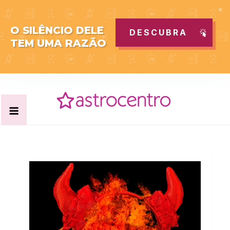
O SILÊNCIO DELE
DESCUBRA
TEM UMA RAZÃO
Skip
to
content
Acabe com todas as suas dúvidas esotéricas no nosso
Blog Astrocentro
portal de conteúdo. Saiba agora tudo sobre Astrologia,
Tarot, Vidência, Bem-estar e Esoterismo aqui no blog do
Astrocentro!