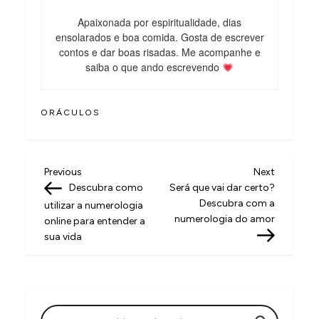
Apaixonada por espiritualidade, dias
ensolarados e boa comida. Gosta de escrever
contos e dar boas risadas. Me acompanhe e
saiba o que ando escrevendo
ORÁCULOS
N
Previous
Next
Previous
Next
Post
Post
Descubra como
Será que vai dar certo?
a
Descubra com a
utilizar a numerologia
v
numerologia do amor
online para entender a
sua vida
e
g
a
ç