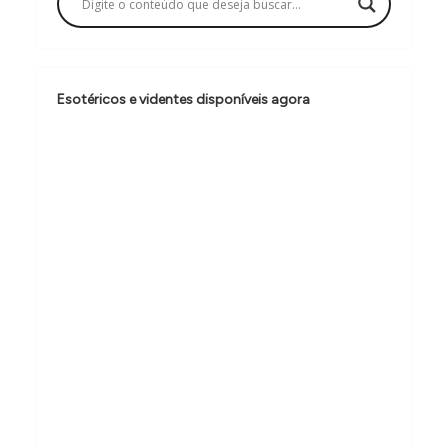
ã
o
d
Esotéricos e videntes disponíveis agora
e
P
o
s
t