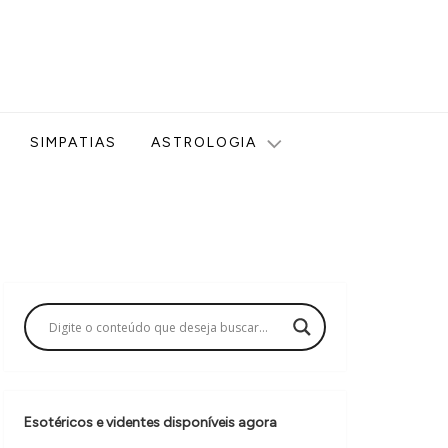
ologia, Tarot, Vidência, Bem-estar e Esoterismo aqui no blog
SIMPATIAS
ASTROLOGIA
Esotéricos e videntes disponíveis agora