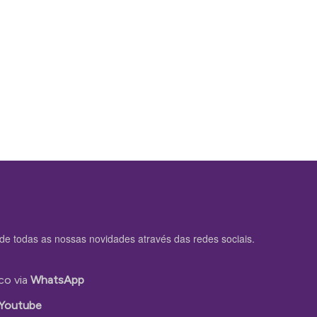
de todas as nossas novidades através das redes sociais.
co via
WhatsApp
Youtube