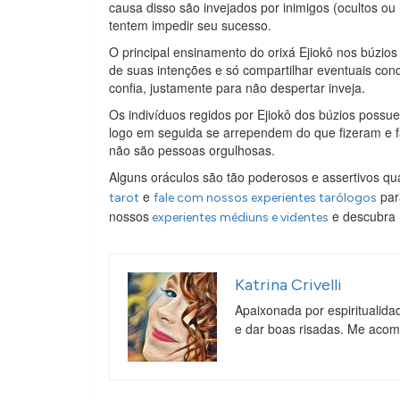
causa disso são invejados por inimigos (ocultos o
tentem impedir seu sucesso.
O principal ensinamento do orixá Ejiokô nos búzio
de suas intenções e só compartilhar eventuais con
confia, justamente para não despertar inveja.
Os indivíduos regidos por Ejiokô dos búzios pos
logo em seguida se arrependem do que fizeram e f
não são pessoas orgulhosas.
Alguns oráculos são tão poderosos e assertivos qu
e
par
tarot
fale com nossos experientes tarólogos
nossos
e descubra
experientes médiuns e videntes
Katrina Crivelli
Apaixonada por espiritualida
e dar boas risadas. Me aco