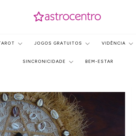
icas no nosso portal de conteúdo. Saiba agora tudo sobre Astr
do Astrocentro!
TAROT
JOGOS GRATUITOS
VIDÊNCIA
SINCRONICIDADE
BEM-ESTAR