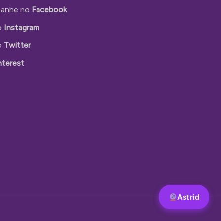
anhe no
Facebook
o
Instagram
o
Twitter
nterest
Astrid
Astrid