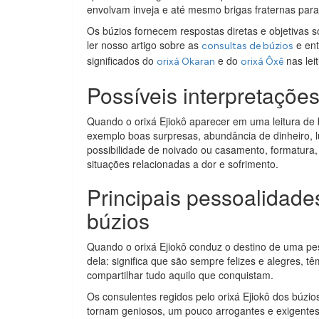
envolvam inveja e até mesmo brigas fraternas par
Os búzios fornecem respostas diretas e objetivas s
ler nosso artigo sobre as
e ent
consultas de búzios
significados do
e do
nas lei
orixá Okaran
orixá Ôxê
Possíveis interpretaçõe
Quando o orixá Ejiokô aparecer em uma leitura de b
exemplo boas surpresas, abundância de dinheiro, l
possibilidade de noivado ou casamento, formatura, 
situações relacionadas a dor e sofrimento.
Principais pessoalidade
búzios
Quando o orixá Ejiokô conduz o destino de uma pe
dela: significa que são sempre felizes e alegres, t
compartilhar tudo aquilo que conquistam.
Os consulentes regidos pelo orixá Ejiokô dos búzio
tornam geniosos, um pouco arrogantes e exigente