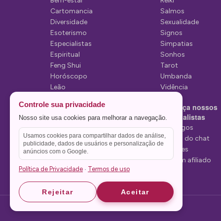
P
Bem-estar
Reiki
Cartomancia
Salmos
o
Diversidade
Sexualidade
s
Esoterismo
Signos
Especialistas
Simpatias
t
Espiritual
Sonhos
Feng Shui
Tarot
Horóscopo
Umbanda
Leão
Vidência
Lua
Controle sua privacidade
Conheça nossos
Mediunidade
Especialistas
Nosso site usa cookies para melhorar a navegação.
Mensagens
Tarólogos
Usamos cookies para compartilhar dados de análise,
Estelas do chat
publicidade, dados de usuários e personalização de
Videntes
anúncios com o Google.
Seja um afiliado
Política de Privacidade
Termos de uso
·
Rejeitar
Aceitar