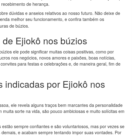
a recebimento de herança.
obre dúvidas e anseios relativos ao nosso futuro. Não deixe de
enda melhor seu funcionamento, e confira também os
turas de búzios.
s de Ejiokô nos búzios
úzios ele pode significar muitas coisas positivas, como por
ucros nos negócios, novos amores e paixões, boas notícias,
convites para festas e celebrações e, de maneira geral, fim de
s indicadas por Ejiokô nos
ssoa, ele revela alguns traços bem marcantes da personalidade
êm muita sorte na vida, são pouco ambiciosas e muito solícitas em
s estão sempre confiantes e são voluntariosos, mas por vezes se
s demais, e acabam sempre tentando impor suas vontades. Por