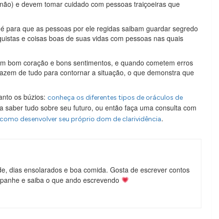
u não) e devem tomar cuidado com pessoas traiçoeiras que
s é para que as pessoas por ele regidas saibam guardar segredo
quistas e coisas boas de suas vidas com pessoas nas quais
suem bom coração e bons sentimentos, e quando cometem erros
azem de tudo para contornar a situação, o que demonstra que
anto os búzios:
conheça os diferentes tipos de oráculos de
a saber tudo sobre seu futuro, ou então faça uma consulta com
.
como desenvolver seu próprio dom de clarividência
de, dias ensolarados e boa comida. Gosta de escrever contos
mpanhe e saiba o que ando escrevendo