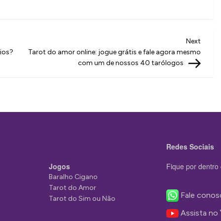
Next
Next
Post
zios?
Tarot do amor online: jogue grátis e fale agora mesmo
com um de nossos 40 tarólogos
Redes Sociais
Jogos
Fique por dentro 
Baralho Cigano
Tarot do Amor
Fale conos
Tarot do Sim ou Não
Assista no