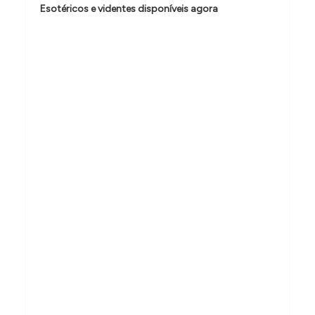
Esotéricos e videntes disponíveis agora
d
e
P
o
s
t