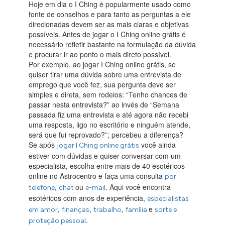
Hoje em dia o I Ching é popularmente usado como
fonte de conselhos e para tanto as perguntas a ele
direcionadas devem ser as mais claras e objetivas
possíveis. Antes de jogar o I Ching online grátis é
necessário refletir bastante na formulação da dúvida
e procurar ir ao ponto o mais direto possível.
Por exemplo, ao jogar I Ching online grátis, se
quiser tirar uma dúvida sobre uma entrevista de
emprego que você fez, sua pergunta deve ser
simples e direta, sem rodeios: “Tenho chances de
passar nesta entrevista?” ao invés de “Semana
passada fiz uma entrevista e até agora não recebi
uma resposta, ligo no escritório e ninguém atende,
será que fui reprovado?”; percebeu a diferença?
Se após
você ainda
jogar I Ching online grátis
estiver com dúvidas e quiser conversar com um
especialista, escolha entre mais de 40 esotéricos
online no Astrocentro e faça uma consulta
por
,
ou
. Aqui você encontra
telefone
chat
e-mail
esotéricos com anos de experiência,
especialistas
,
,
,
e
em amor
finanças
trabalho
família
sorte e
.
proteção pessoal