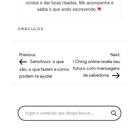
contos e dar boas risadas. Me acompanhe e
saiba o que ando escrevendo
ORÁCULOS
N
Previous
Next
Previous
Next
Post
Post
Sensitivos: o que
I Ching online revela seu
a
futuro com mensagens
são, o que fazem e como
v
de sabedoria
podem te ajudar
e
g
a
ç
ã
o