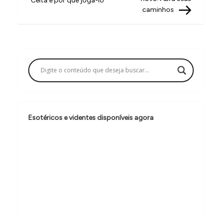
Celta e por que jogá-lo
v
caminhos
e
g
a
ç
ã
o
Esotéricos e videntes disponíveis agora
d
e
P
o
s
t