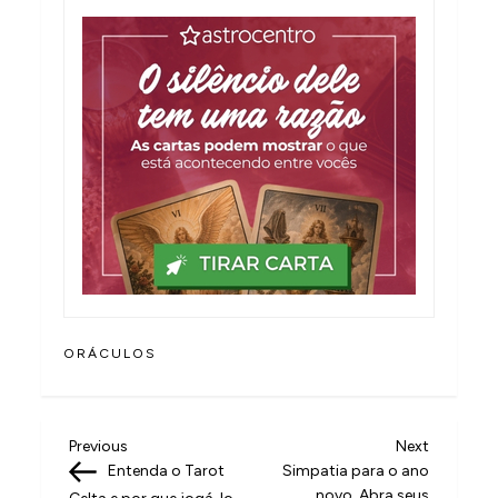
ORÁCULOS
N
Previous
Next
Previous
Next
Post
Post
Entenda o Tarot
Simpatia para o ano
a
novo. Abra seus