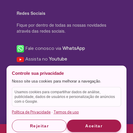
Redes Sociais
Fique por dentro de todas as nossas novidades
através das redes sociais.
Fale conosco via
WhatsApp
Assista no
Youtube
Nos acompanhe no
Facebook
Controle sua privacidade
Nos siga no
Instagram
Nosso site usa cookies para melhorar a navegação.
Nos siga no
Twitter
Usamos cookies para compartilhar dados de análise,
publicidade, dados de usuários e personalização de anúncios
Salve no
Pinterest
com o Google.
Política de Privacidade
Termos de uso
·
Astrid
Astrid
Rejeitar
Aceitar
Theme Stone Blog Powered by
WordPress