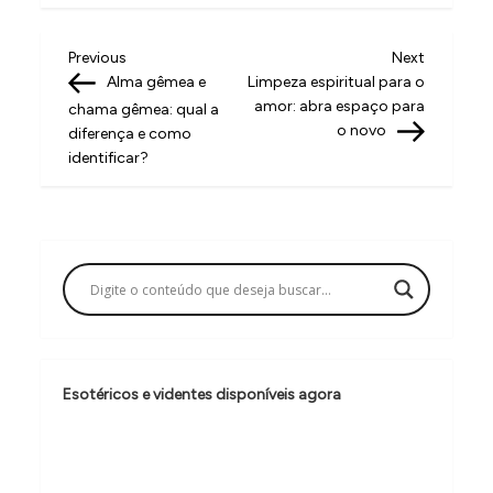
N
Previous
Next
Previous
Next
Post
Post
Alma gêmea e
Limpeza espiritual para o
a
amor: abra espaço para
chama gêmea: qual a
v
o novo
diferença e como
identificar?
e
g
a
ç
ã
o
d
Esotéricos e videntes disponíveis agora
e
P