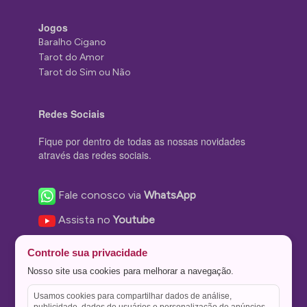
Jogos
Baralho Cigano
Tarot do Amor
Tarot do Sim ou Não
Redes Sociais
Fique por dentro de todas as nossas novidades
através das redes sociais.
Fale conosco via
WhatsApp
Assista no
Youtube
Nos acompanhe no
Facebook
Controle sua privacidade
Nos siga no
Instagram
Nosso site usa cookies para melhorar a navegação.
Nos siga no
Twitter
Usamos cookies para compartilhar dados de análise,