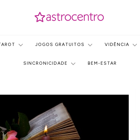
icas no nosso portal de conteúdo. Saiba agora tudo sobre Astr
do Astrocentro!
TAROT
JOGOS GRATUITOS
VIDÊNCIA
SINCRONICIDADE
BEM-ESTAR