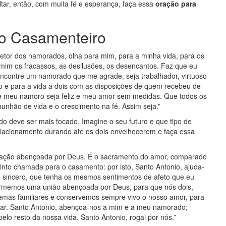
ar, então, com muita fé e esperança, faça essa
oração para
io Casamenteiro
etor dos namorados, olha para mim, para a minha vida, para os
mim os fracassos, as desilusões, os desencantos. Faz que eu
u encontre um namorado que me agrade, seja trabalhador, virtuoso
o e para a vida a dois com as disposições de quem recebeu de
e meu namoro seja feliz e meu amor sem medidas. Que todos os
ão de vida e o crescimento na fé. Assim seja.”
o deve ser mais focado. Imagine o seu futuro e que tipo de
 relacionamento durando até os dois envelhecerem e faça essa
ocação abençoada por Deus. É o sacramento do amor, comparado
into chamada para o casamento: por isto, Santo Antonio, ajuda-
 sincero, que tenha os mesmos sentimentos de afeto que eu
ormemos uma união abençoada por Deus, para que nós dois,
lemas familiares e conservemos sempre vivo o nosso amor, para
iar. Santo Antonio, abençoa-nos a mim e a meu namorado;
lo resto da nossa vida. Santo Antonio, rogai por nós.”