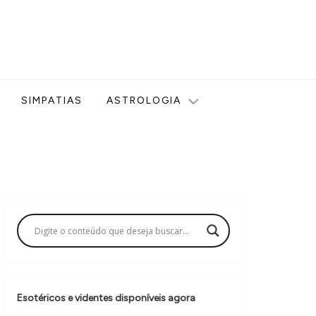
ologia, Tarot, Vidência, Bem-estar e Esoterismo aqui no blog
SIMPATIAS
ASTROLOGIA
Esotéricos e videntes disponíveis agora