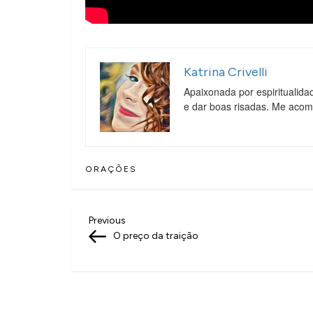
Katrina Crivelli
Apaixonada por espiritualida
e dar boas risadas. Me aco
ORAÇÕES
N
Previous
Previous
Post
O preço da traição
a
v
e