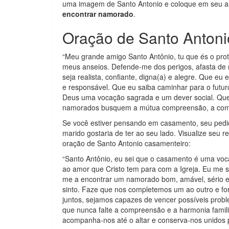
uma imagem de Santo Antonio e coloque em seu alt
encontrar namorado
.
Oração de Santo Anton
“Meu grande amigo Santo Antônio, tu que és o prot
meus anseios. Defende-me dos perigos, afasta de 
seja realista, confiante, digna(a) e alegre. Que e
e responsável. Que eu saiba caminhar para o futur
Deus uma vocação sagrada e um dever social. Qu
namorados busquem a mútua compreensão, a comunh
Se você estiver pensando em casamento, seu pedid
marido gostaria de ter ao seu lado. Visualize seu
oração de Santo Antonio casamenteiro:
“Santo Antônio, eu sei que o casamento é uma v
ao amor que Cristo tem para com a Igreja. Eu me s
me a encontrar um namorado bom, amável, sério e
sinto. Faze que nos completemos um ao outro e f
juntos, sejamos capazes de vencer possíveis prob
que nunca falte a compreensão e a harmonia famil
acompanha-nos até o altar e conserva-nos unidos pe