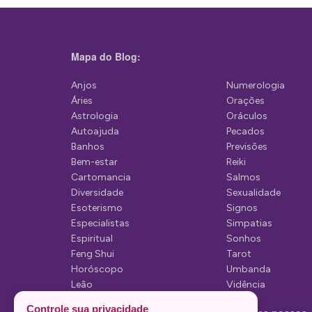
g
a
ç
Mapa do Blog:
ã
Anjos
Numerologia
o
Áries
Orações
d
Astrologia
Oráculos
Autoajuda
Pecados
e
Banhos
Previsões
P
Bem-estar
Reiki
Cartomancia
Salmos
o
Diversidade
Sexualidade
s
Esoterismo
Signos
Especialistas
Simpatias
t
Espiritual
Sonhos
Feng Shui
Tarot
Horóscopo
Umbanda
Leão
Vidência
Lua
Controle sua privacidade