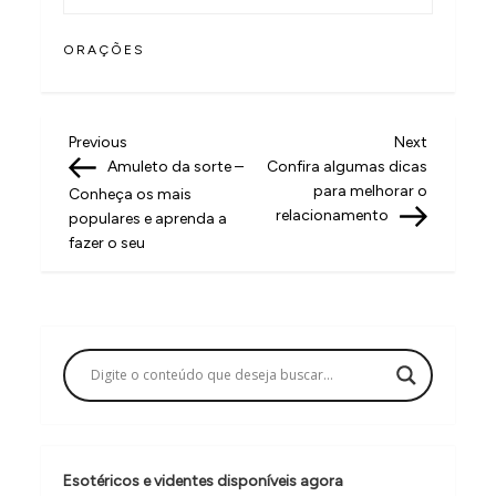
ORAÇÕES
N
Previous
Next
Previous
Next
Post
Post
Amuleto da sorte –
Confira algumas dicas
a
para melhorar o
Conheça os mais
v
relacionamento
populares e aprenda a
fazer o seu
e
g
a
ç
ã
o
d
Esotéricos e videntes disponíveis agora