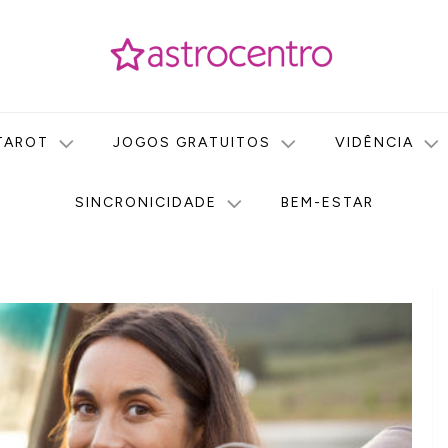
icas no nosso portal de conteúdo. Saiba agora tudo sobre Astr
do Astrocentro!
TAROT
JOGOS GRATUITOS
VIDÊNCIA
SINCRONICIDADE
BEM-ESTAR