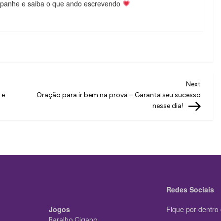
mpanhe e saiba o que ando escrevendo
Next
Next
Post
 e
Oração para ir bem na prova – Garanta seu sucesso
nesse dia!
Redes Sociais
Jogos
Fique por dentro 
Baralho Cigano