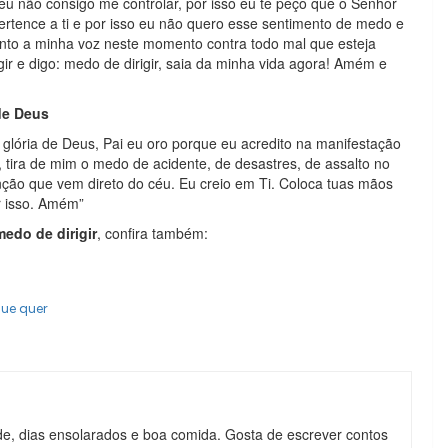
u não consigo me controlar, por isso eu te peço que o Senhor
rtence a ti e por isso eu não quero esse sentimento de medo e
anto a minha voz neste momento contra todo mal que esteja
ir e digo: medo de dirigir, saia da minha vida agora! Amém e
 de Deus
 glória de Deus, Pai eu oro porque eu acredito na manifestação
r, tira de mim o medo de acidente, de desastres, de assalto no
venção que vem direto do céu. Eu creio em Ti. Coloca tuas mãos
r isso. Amém”
medo de dirigir
, confira também:
que quer
de, dias ensolarados e boa comida. Gosta de escrever contos