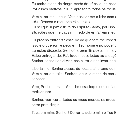
Eu tenho medo de dirigir, medo do trânsito, de ass
Por esses motivos, eu Te apresento todos os meus
Vem curar-me, Jesus. Vem ensinar-me a lidar com 
vida. Renova o meu coração, Jesus.
Eu sei que a paz é fruto do Espírito Santo, por iss
situações que me causam medo de entrar em meu ve
Eu preciso enfrentar esse medo que tem me impedid
Isso é o que eu Te peço em Teu nome e no poder d
Eu estou disposto, Senhor, a permitir que a minha v
Estou entregando, Pai, todo medo, todas as situaç
Senhor possa nos aliviar, nos curar e nos livrar de
Liberta-me, Senhor Jesus, de toda a síndrome do m
Vem curar em mim, Senhor Jesus, o medo da morte
pessoas.
Vem, Senhor Jesus. Vem dar esse toque de confi
realizar isso.
Senhor, vem curar todos os meus medos, os meus
carro para dirigir.
Toca em mim, Senhor! Derrama sobre mim o Teu Es