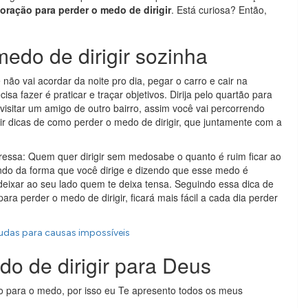
oração para perder o medo de dirigir
. Está curiosa? Então,
edo de dirigir sozinha
ão vai acordar da noite pro dia, pegar o carro e cair na
sa fazer é praticar e traçar objetivos. Dirija pelo quartão para
visitar um amigo de outro bairro, assim você vai percorrendo
r dicas de como perder o medo de dirigir, que juntamente com a
tressa: Quem quer dirigir sem medosabe o quanto é ruim ficar ao
ndo da forma que você dirige e dizendo que esse medo é
deixar ao seu lado quem te deixa tensa. Seguindo essa dica de
ra perder o medo de dirigir, ficará mais fácil a cada dia perder
das para causas impossíveis
o de dirigir para Deus
do para o medo, por isso eu Te apresento todos os meus