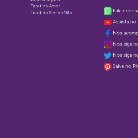
Tarot do Amor
Fale conos
Tarot do Sim ou Não
Assista no
Nos acomp
Nos siga n
Nos siga n
Salve no
Pi