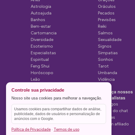
d
Astrologia
Oráculos
Autoajuda
Pecados
e
Banhos
Previsões
P
Bem-estar
Reiki
Cartomancia
Salmos
o
Diversidade
Sexualidade
s
Esoterismo
Signos
Especialistas
Simpatias
t
Espiritual
Sonhos
Feng Shui
Tarot
Horóscopo
Umbanda
Leão
Vidência
Lua
Controle sua privacidade
Conheça nossos
Mediunidade
Especialistas
Nosso site usa cookies para melhorar a navegação.
Mensagens
Tarólogos
Usamos cookies para compartilhar dados de análise,
Estelas do chat
publicidade, dados de usuários e personalização de
Videntes
anúncios com o Google.
Seja um afiliado
Política de Privacidade
Termos de uso
·