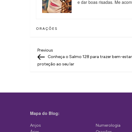
e dar boas risadas. Me aco
ORAÇÕES
N
Previous
Previous
Post
Conheça o Salmo 128 para trazer bem-estar
a
proteção ao seu lar
v
e
g
a
ç
Mapa do Blog:
ã
Anjos
Numerologia
o
Áries
Orações