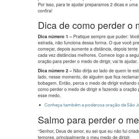
Por isso, para te ajudar preparamos 2 dicas e uma
confira!
Dica de como perder o m
Dica número 1 –
Pratique sempre que puder: Você n
estrada, não funciona dessa forma. O que você preci
começar, depois aumente a distância, depois tente 
cada vez distâncias melhores. Comece logo a segui
oração para perder o medo de dirigir, vai te ajudar.
Dica número 2 –
Não dirija ao lado de quem te es
lado, nesse momento, de alguém que fica reclama
bobagem. Então, perca o medo de dirigir evitando 
como perder o medo de dirigir e fazendo a oração pa
esse medo.
Conheça também a poderosa oração de São Ju
Salmo para perder o med
“Senhor, Deus de amor, eu sei que eu não fui cria
temores, principalmente o meu medo de dirigir.