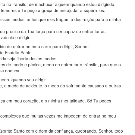
alto no trânsito, de machucar alguém quando estou dirigindo.
 temores e Te peço a graça de me ajudar a superá-los.
esses medos, antes que eles tragam a destruição para a minha
o eu preciso da Tua força para ser capaz de enfrentar as
ículo e dirigir.
o de entrar no meu carro para dirigir, Senhor.
o Espírito Santo.
ida seja liberta destes medos.
ões de medo e pânico, medo de enfrentar o trânsito, para que o
ssa doença.
edo, quando vou dirigir.
, o medo de acidente, o medo do sofrimento causado a outras
ança em meu coração, em minha mentalidade. Só Tu podes
 complexos que muitas vezes me impedem de entrar no meu
pírito Santo com o dom da confiança, quebrando, Senhor, todo