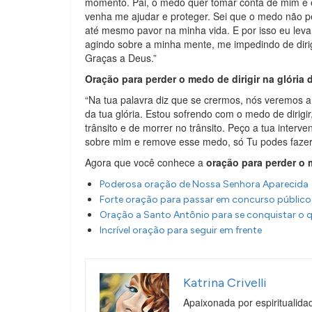
momento. Pai, o medo quer tomar conta de mim e e
venha me ajudar e proteger. Sei que o medo não pe
até mesmo pavor na minha vida. E por isso eu lev
agindo sobre a minha mente, me impedindo de dirig
Graças a Deus.”
Oração para perder o medo de dirigir na glória
“Na tua palavra diz que se crermos, nós veremos a
da tua glória. Estou sofrendo com o medo de dirigi
trânsito e de morrer no trânsito. Peço a tua inter
sobre mim e remove esse medo, só Tu podes faze
Agora que você conhece a
oração para perder o 
Poderosa oração de Nossa Senhora Aparecida
Forte oração para passar em concurso público
Oração a Santo Antônio para se conquistar o 
Incrível oração para seguir em frente
Katrina Crivelli
Apaixonada por espiritualida