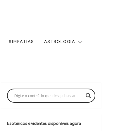
ologia, Tarot, Vidência, Bem-estar e Esoterismo aqui no blog
SIMPATIAS
ASTROLOGIA
Esotéricos e videntes disponíveis agora