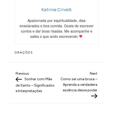
Katrina Crivelli
Apaixonada por espiritualidade, dias
ensolarados e boa comida. Gosta de escrever
contos e dar boas risadas. Me acompanhe e
saiba o que ando escrevendo
ORAÇÕES
N
Previous
Next
Previous
Next
Post
Post
Sonhar com Mãe
Como ser uma bruxa –
a
Aprenda a verdadeira
de Santo – Significados
v
essência desse poder
e Interpretações
e
g