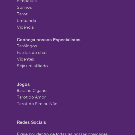
Simpatias
Sonhos
Tarot
Umbanda
Vidência
Conheça nossos Especialistas
Tarólogos
Estelas do chat
Videntes
Seja um afiliado
Jogos
Baralho Cigano
Tarot do Amor
Tarot do Sim ou Não
Redes Sociais
Fique por dentro de todas as nossas novidades