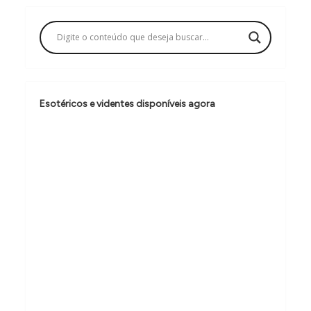
a
ç
ã
o
d
Esotéricos e videntes disponíveis agora
e
P
o
s
t