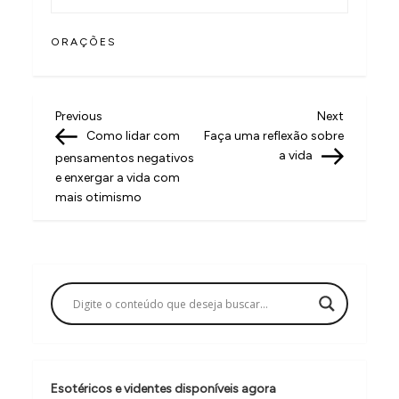
ORAÇÕES
N
Previous
Next
Previous
Next
Post
Post
Como lidar com
Faça uma reflexão sobre
a
a vida
pensamentos negativos
v
e enxergar a vida com
mais otimismo
e
g
a
ç
ã
o
d
Esotéricos e videntes disponíveis agora