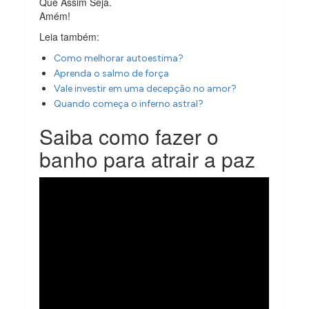
Que Assim Seja.
Amém!
Leia também:
Como melhorar autoestima?
Aprenda o salmo de força
Vale investir em uma decepção no amor?
Quando começa o inferno astral?
Saiba como fazer o
banho para atrair a paz