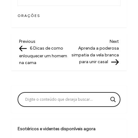
ORAÇÕES
N
Previous
Next
Previous
Next
Post
Post
6 Dicas de como
Aprenda a poderosa
a
simpatia da vela branca
enlouquecer um homem
v
para unir casal
na cama
e
g
a
ç
ã
o
Esotéricos e videntes disponíveis agora
d