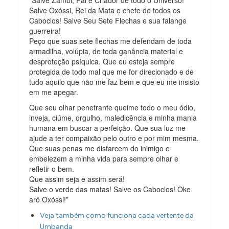
Salve Oxóssi, Rei da Mata e chefe de todos os
Caboclos! Salve Seu Sete Flechas e sua falange
guerreira!
Peço que suas sete flechas me defendam de toda
armadilha, volúpia, de toda ganância material e
desproteção psíquica. Que eu esteja sempre
protegida de todo mal que me for direcionado e de
tudo aquilo que não me faz bem e que eu me insisto
em me apegar.
Que seu olhar penetrante queime todo o meu ódio,
inveja, ciúme, orgulho, maledicência e minha mania
humana em buscar a perfeição. Que sua luz me
ajude a ter compaixão pelo outro e por mim mesma.
Que suas penas me disfarcem do inimigo e
embelezem a minha vida para sempre olhar e
refletir o bem.
Que assim seja e assim será!
Salve o verde das matas! Salve os Caboclos! Oke
arô Oxóssi!”
Veja também como funciona cada vertente da
Umbanda