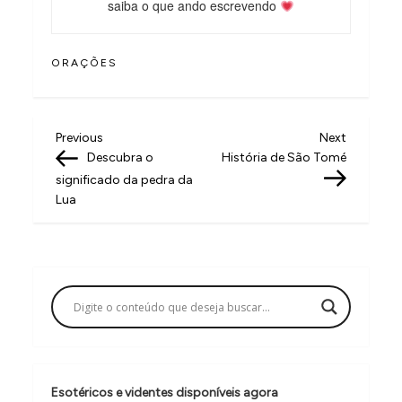
saiba o que ando escrevendo
ORAÇÕES
N
Previous
Next
Previous
Next
Post
Post
Descubra o
História de São Tomé
a
significado da pedra da
v
Lua
e
g
a
ç
ã
o
Esotéricos e videntes disponíveis agora