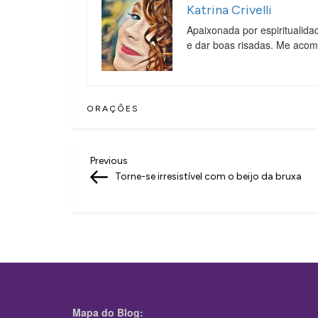
Katrina Crivelli
Apaixonada por espiritualida
e dar boas risadas. Me aco
ORAÇÕES
N
Previous
Previous
Post
Torne-se irresistível com o beijo da bruxa
a
v
e
g
a
ç
Mapa do Blog: