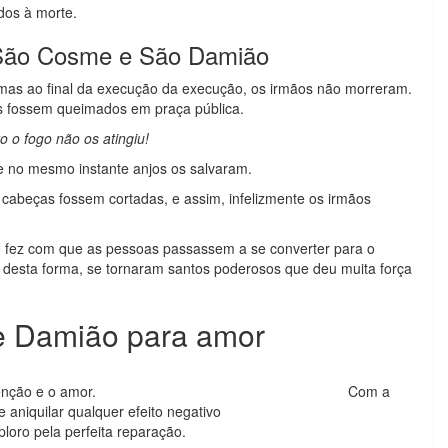
dos à morte.
e São Cosme e São Damião
 mas ao final da execução da execução, os irmãos não morreram.
es fossem queimados em praça pública.
o o fogo não os atingiu!
 e no mesmo instante anjos os salvaram.
cabeças fossem cortadas, e assim, infelizmente os irmãos
sso fez com que as pessoas passassem a se converter para o
e desta forma, se tornaram santos poderosos que deu muita força
e Damião para amor
usco em vós a bênção e o amor. Com a
aniquilar qualquer efeito negativo
loro pela perfeita reparação.