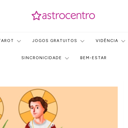
icas no nosso portal de conteúdo. Saiba agora tudo sobre Astr
do Astrocentro!
TAROT
JOGOS GRATUITOS
VIDÊNCIA
SINCRONICIDADE
BEM-ESTAR