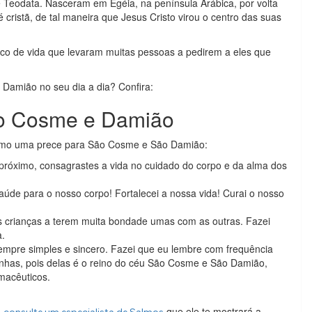
Teodata. Nasceram em Egéia, na península Arábica, por volta
 cristã, de tal maneira que Jesus Cristo virou o centro das suas
rico de vida que levaram muitas pessoas a pedirem a eles que
 Damião no seu dia a dia? Confira:
ão Cosme e Damião
esmo uma prece para São Cosme e São Damião:
róximo, consagrastes a vida no cuidado do corpo e da alma dos
aúde para o nosso corpo! Fortalecei a nossa vida! Curai o nosso
as crianças a terem muita bondade umas com as outras. Fazei
a.
mpre simples e sincero. Fazei que eu lembre com frequência
cinhas, pois delas é o reino do céu São Cosme e São Damião,
rmacêuticos.
,
que ele te mostrará a