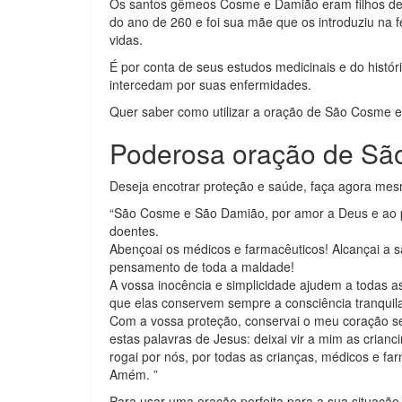
Os santos gêmeos Cosme e Damião eram filhos de 
do ano de 260 e foi sua mãe que os introduziu na fé
vidas.
É por conta de seus estudos medicinais e do histó
intercedam por suas enfermidades.
Quer saber como utilizar a oração de São Cosme e
Poderosa oração de S
Deseja encotrar proteção e saúde, faça agora m
“São Cosme e São Damião, por amor a Deus e ao p
doentes.
Abençoai os médicos e farmacêuticos! Alcançai a s
pensamento de toda a maldade!
A vossa inocência e simplicidade ajudem a todas 
que elas conservem sempre a consciência tranquil
Com a vossa proteção, conservai o meu coração se
estas palavras de Jesus: deixai vir a mim as crian
rogai por nós, por todas as crianças, médicos e fa
Amém. ”
Para usar uma oração perfeita para a sua situação