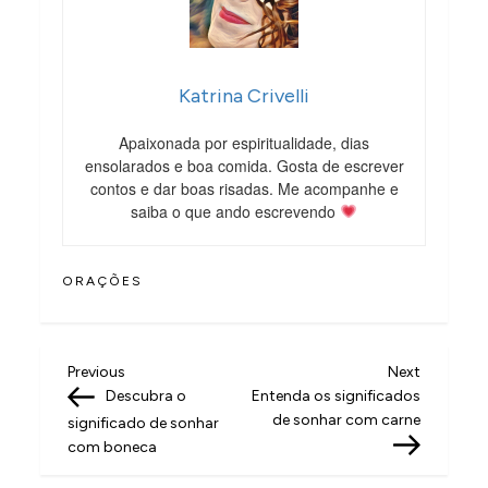
Katrina Crivelli
Apaixonada por espiritualidade, dias
ensolarados e boa comida. Gosta de escrever
contos e dar boas risadas. Me acompanhe e
saiba o que ando escrevendo
ORAÇÕES
N
Previous
Next
Previous
Next
Post
Post
Descubra o
Entenda os significados
a
de sonhar com carne
significado de sonhar
v
com boneca
e