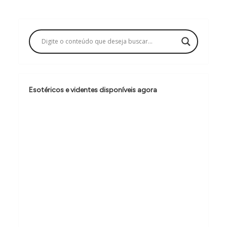
g
a
ç
ã
o
Esotéricos e videntes disponíveis agora
d
e
P
o
s
t