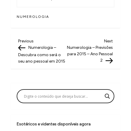
NUMEROLOGIA
N
Previous
Next
Previous
Next
Post
Post
Numerologia –
Numerologia – Previsões
a
para 2015 – Ano Pessoal
Descubra como será o
v
2
seu ano pessoal em 2015
e
g
a
ç
ã
o
Esotéricos e videntes disponíveis agora
d