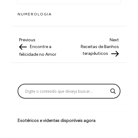
NUMEROLOGIA
N
Previous
Next
Previous
Next
Post
Post
Encontre a
Receitas de Banhos
a
terapêuticos
felicidade no Amor
v
e
g
a
ç
ã
o
Esotéricos e videntes disponíveis agora
d