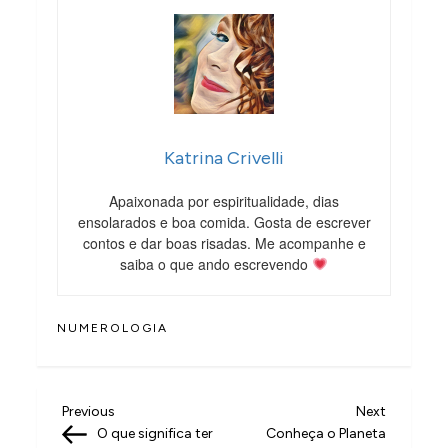
Katrina Crivelli
Apaixonada por espiritualidade, dias
ensolarados e boa comida. Gosta de escrever
contos e dar boas risadas. Me acompanhe e
saiba o que ando escrevendo
NUMEROLOGIA
N
Previous
Next
Previous
Next
Post
Post
O que significa ter
Conheça o Planeta