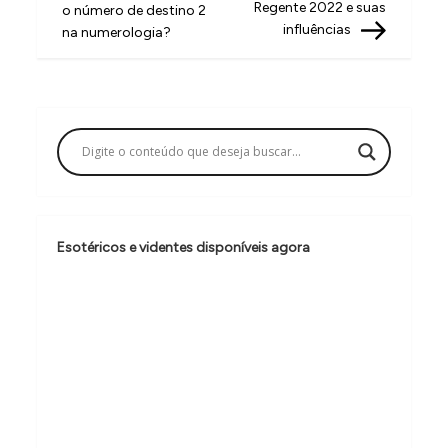
a
Regente 2022 e suas
o número de destino 2
v
influências
na numerologia?
e
g
a
ç
ã
o
Esotéricos e videntes disponíveis agora
d
e
P
o
s
t