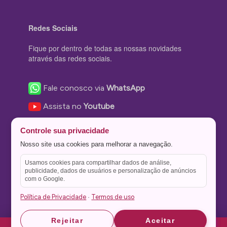
Redes Sociais
Fique por dentro de todas as nossas novidades
através das redes sociais.
Fale conosco via
WhatsApp
Assista no
Youtube
Nos acompanhe no
Facebook
Controle sua privacidade
Nos siga no
Instagram
Nosso site usa cookies para melhorar a navegação.
Nos siga no
Twitter
Usamos cookies para compartilhar dados de análise,
publicidade, dados de usuários e personalização de anúncios
Salve no
Pinterest
com o Google.
Política de Privacidade
Termos de uso
·
Astrid
Astrid
Rejeitar
Aceitar