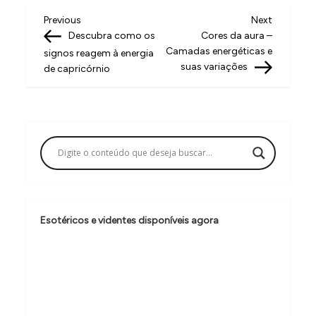
N
Previous
Next
Previous
Next
Post
Post
Descubra como os
Cores da aura –
a
Camadas energéticas e
signos reagem à energia
v
suas variações
de capricórnio
e
g
a
ç
ã
o
Esotéricos e videntes disponíveis agora
d
e
P
o