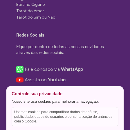
Baralho Cigano
Tarot do Amor
Tarot do Sim ou Não
Redes Sociais
Fique por dentro de todas as nossas novidades
através das redes sociais.
Fale conosco via
WhatsApp
Assista no
Youtube
Nos acompanhe no
Facebook
Controle sua privacidade
Nos siga no
Instagram
Nosso site usa cookies para melhorar a navegação.
Nos siga no
Twitter
Usamos cookies para compartilhar dados de análise,
publicidade, dados de usuários e personalização de anúncios
Salve no
Pinterest
com o Google.