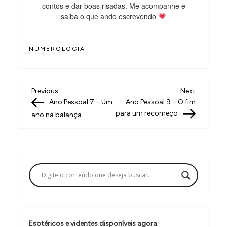
contos e dar boas risadas. Me acompanhe e
saiba o que ando escrevendo
NUMEROLOGIA
N
Previous
Next
Previous
Next
Post
Post
Ano Pessoal 7 – Um
Ano Pessoal 9 – O fim
a
para um recomeço
ano na balança
v
e
g
a
ç
ã
Esotéricos e videntes disponíveis agora