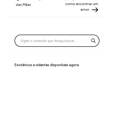
a
como encontrar um
das Mães
v
amor
e
g
a
ç
ã
o
Esotéricos e videntes disponíveis agora
d
e
P
o
s
t