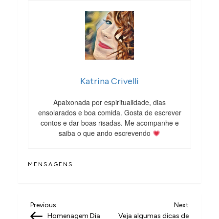
Katrina Crivelli
Apaixonada por espiritualidade, dias
ensolarados e boa comida. Gosta de escrever
contos e dar boas risadas. Me acompanhe e
saiba o que ando escrevendo
MENSAGENS
N
Previous
Next
Previous
Next
Post
Post
Homenagem Dia
Veja algumas dicas de