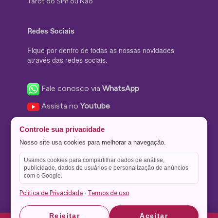
Tarot do Sim ou Não
Redes Sociais
Fique por dentro de todas as nossas novidades
através das redes sociais.
Fale conosco via
WhatsApp
Assista no
Youtube
Nos acompanhe no
Facebook
Controle sua privacidade
Nos siga no
Instagram
Nosso site usa cookies para melhorar a navegação.
Nos siga no
Twitter
Usamos cookies para compartilhar dados de análise,
publicidade, dados de usuários e personalização de anúncios
Salve no
Pinterest
com o Google.
Política de Privacidade
Termos de uso
·
Astrid
Astrid
Rejeitar
Aceitar