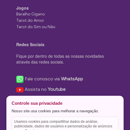
Jogos
Baralho Cigano
Tarot do Amor
Tarot do Sim ou Não
Redes Sociais
Fique por dentro de todas as nossas novidades
através das redes sociais.
Fale conosco via
WhatsApp
Assista no
Youtube
Nos acompanhe no
Facebook
Controle sua privacidade
Nos siga no
Instagram
Nosso site usa cookies para melhorar a navegação.
Nos siga no
Twitter
Usamos cookies para compartilhar dados de análise,
publicidade, dados de usuários e personalização de anúncios