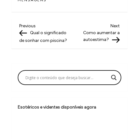
MENSAGENS
N
Previous
Next
Previous
Next
Post
Post
Qual o significado
Como aumentar a
a
autoestima?
de sonhar com piscina?
v
e
g
a
ç
ã
o
Esotéricos e videntes disponíveis agora
d
e