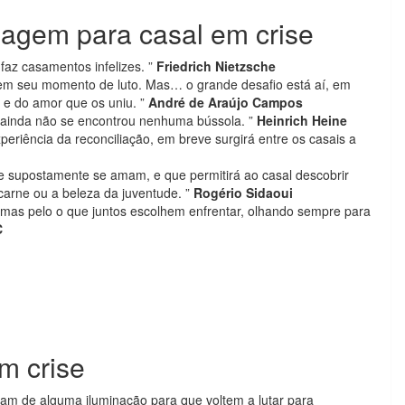
gem para casal em crise
faz casamentos infelizes. ”
Friedrich Nietzsche
tem seu momento de luto. Mas… o grande desafio está aí, em
a e do amor que os uniu. ”
André de Araújo Campos
 ainda não se encontrou nenhuma bússola. ”
Heinrich Heine
periência da reconciliação, em breve surgirá entre os casais a
 supostamente se amam, e que permitirá ao casal descobrir
carne ou a beleza da juventude. ”
Rogério Sidaoui
, mas pelo o que juntos escolhem enfrentar, olhando sempre para
C
m crise
sam de alguma iluminação para que voltem a lutar para