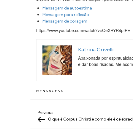
Mensagem de autoestima
Mensagem para reflexão
Mensagem de coragem
https://www.youtube.com/watch?v=OeXRYR4pfPE
Katrina Crivelli
Apaixonada por espiritualida
e dar boas risadas. Me aco
MENSAGENS
N
Previous
Previous
Post
O que é Corpus Christi e como ele é celebra
a