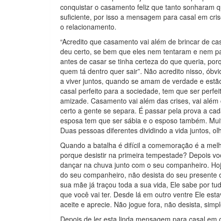
conquistar o casamento feliz que tanto sonharam 
suficiente, por isso a mensagem para casal em cri
o relacionamento.
“Acredito que casamento vai além de brincar de c
deu certo, se bem que eles nem tentaram e nem p
antes de casar se tinha certeza do que queria, porq
quem tá dentro quer sair”. Não acredito nisso, ób
a viver juntos, quando se amam de verdade e estã
casal perfeito para a sociedade, tem que ser perfei
amizade. Casamento vai além das crises, vai além 
certo a gente se separa. É passar pela prova a ca
esposa tem que ser sábia e o esposo também. Muita
Duas pessoas diferentes dividindo a vida juntos, o
Quando a batalha é difícil a comemoração é a melho
porque desistir na primeira tempestade? Depois voc
dançar na chuva junto com o seu companheiro. Hoj
do seu companheiro, não desista do seu presente 
sua mãe já traçou toda a sua vida, Ele sabe por tu
que você vai ter. Desde lá em outro ventre Ele es
aceite e aprecie. Não jogue fora, não desista, simple
Depois de ler esta linda mensagem para casal em cr