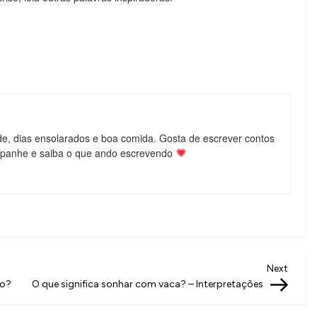
de, dias ensolarados e boa comida. Gosta de escrever contos
mpanhe e saiba o que ando escrevendo
Next
Next
Post
do?
O que significa sonhar com vaca? – Interpretações