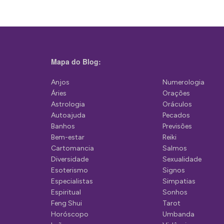
v
e
g
a
Mapa do Blog:
ç
ã
Anjos
Numerologia
Áries
Orações
o
Astrologia
Oráculos
d
Autoajuda
Pecados
Banhos
Previsões
e
Bem-estar
Reiki
P
Cartomancia
Salmos
Diversidade
Sexualidade
o
Esoterismo
Signos
s
Especialistas
Simpatias
Espiritual
Sonhos
t
Feng Shui
Tarot
Horóscopo
Umbanda