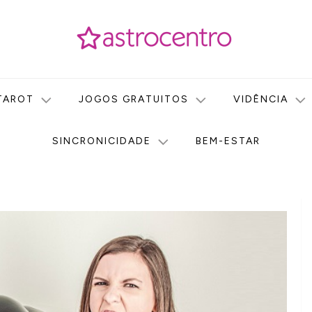
icas no nosso portal de conteúdo. Saiba agora tudo sobre Astr
do Astrocentro!
TAROT
JOGOS GRATUITOS
VIDÊNCIA
SINCRONICIDADE
BEM-ESTAR