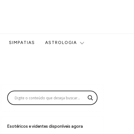
ologia, Tarot, Vidência, Bem-estar e Esoterismo aqui no blog
SIMPATIAS
ASTROLOGIA
Esotéricos e videntes disponíveis agora