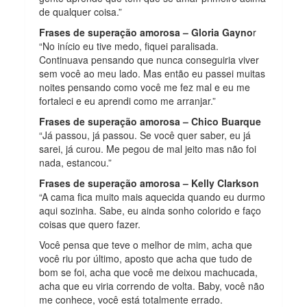
de qualquer coisa.”
Frases de superação amorosa – Gloria Gayno
r
“No início eu tive medo, fiquei paralisada.
Continuava pensando que nunca conseguiria viver
sem você ao meu lado. Mas então eu passei muitas
noites pensando como você me fez mal e eu me
fortaleci e eu aprendi como me arranjar.”
Frases de superação amorosa – Chico Buarque
“Já passou, já passou. Se você quer saber, eu já
sarei, já curou. Me pegou de mal jeito mas não foi
nada, estancou.”
Frases de superação amorosa – Kelly Clarkson
“A cama fica muito mais aquecida quando eu durmo
aqui sozinha. Sabe, eu ainda sonho colorido e faço
coisas que quero fazer.
Você pensa que teve o melhor de mim, acha que
você riu por último, aposto que acha que tudo de
bom se foi, acha que você me deixou machucada,
acha que eu viria correndo de volta. Baby, você não
me conhece, você está totalmente errado.