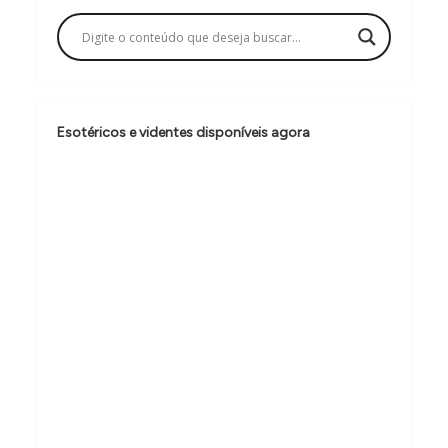
a
ç
ã
o
Esotéricos e videntes disponíveis agora
d
e
P
o
s
t