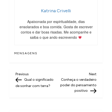
Katrina Crivelli
Apaixonada por espiritualidade, dias
ensolarados e boa comida. Gosta de escrever
contos e dar boas risadas. Me acompanhe e
saiba o que ando escrevendo
MENSAGENS
N
Previous
Next
Previous
Next
Post
Post
Qual o significado
Conheça o verdadeiro
a
poder do pensamento
de sonhar com terra?
v
positivo
e
g