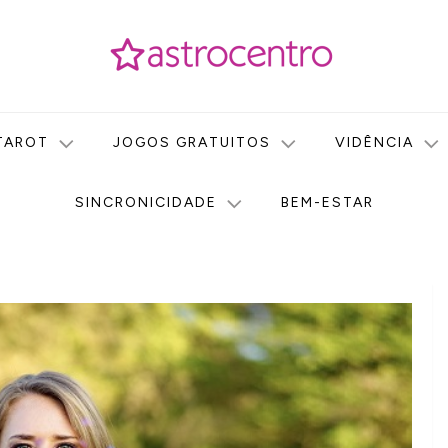
icas no nosso portal de conteúdo. Saiba agora tudo sobre Astr
do Astrocentro!
TAROT
JOGOS GRATUITOS
VIDÊNCIA
SINCRONICIDADE
BEM-ESTAR