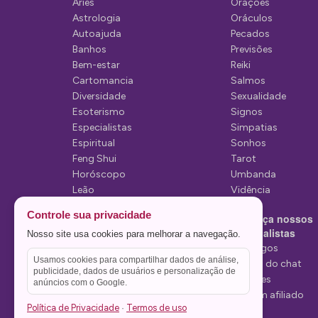
Áries
Orações
o
Astrologia
Oráculos
d
Autoajuda
Pecados
Banhos
Previsões
e
Bem-estar
Reiki
P
Cartomancia
Salmos
Diversidade
Sexualidade
o
Esoterismo
Signos
s
Especialistas
Simpatias
Espiritual
Sonhos
t
Feng Shui
Tarot
Horóscopo
Umbanda
Leão
Vidência
Lua
Controle sua privacidade
Conheça nossos
Mediunidade
Especialistas
Nosso site usa cookies para melhorar a navegação.
Mensagens
Tarólogos
Usamos cookies para compartilhar dados de análise,
Estelas do chat
publicidade, dados de usuários e personalização de
Videntes
anúncios com o Google.
Seja um afiliado
Política de Privacidade
Termos de uso
·