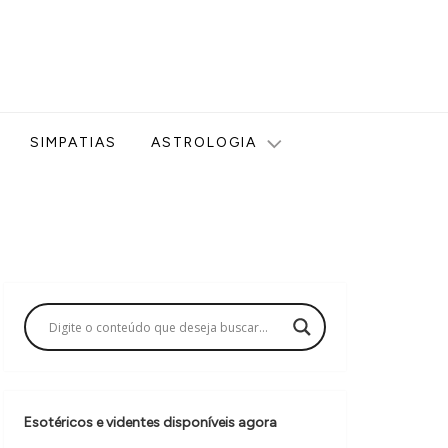
ologia, Tarot, Vidência, Bem-estar e Esoterismo aqui no blog
SIMPATIAS
ASTROLOGIA
Esotéricos e videntes disponíveis agora