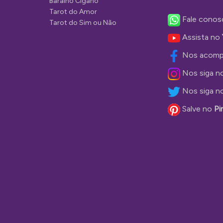
Baralho Cigano
Tarot do Amor
Fale conos
Tarot do Sim ou Não
Assista no
Nos acomp
Nos siga n
Nos siga n
Salve no
Pi