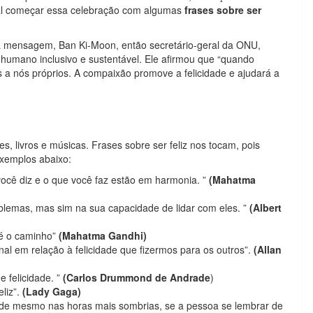
 tal começar essa celebração com algumas
frases sobre ser
sua mensagem, Ban Ki-Moon, então secretário-geral da ONU,
umano inclusivo e sustentável. Ele afirmou que “quando
 nós próprios. A compaixão promove a felicidade e ajudará a
s, livros e músicas. Frases sobre ser feliz nos tocam, pois
exemplos abaixo:
você diz e o que você faz estão em harmonia. ”
(Mahatma
blemas, mas sim na sua capacidade de lidar com eles. ”
(Albert
 é o caminho”
(Mahatma Gandhi)
nal em relação à felicidade que fizermos para os outros”.
(Allan
e felicidade. ”
(Carlos Drummond de Andrade
)
eliz”.
(Lady Gaga)
ade mesmo nas horas mais sombrias, se a pessoa se lembrar de