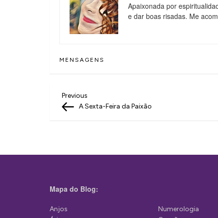
Apaixonada por espiritualida
e dar boas risadas. Me aco
MENSAGENS
N
Previous
Previous
Post
A Sexta-Feira da Paixão
a
v
e
g
a
Mapa do Blog:
ç
ã
Anjos
Numerologia