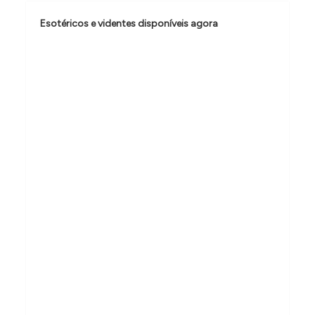
d
Esotéricos e videntes disponíveis agora
e
P
o
s
t