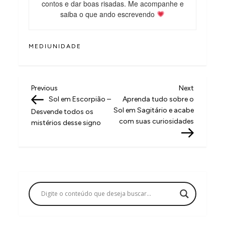
contos e dar boas risadas. Me acompanhe e
saiba o que ando escrevendo
MEDIUNIDADE
N
Previous
Next
Previous
Next
Post
Post
Sol em Escorpião –
Aprenda tudo sobre o
a
Sol em Sagitário e acabe
Desvende todos os
v
com suas curiosidades
mistérios desse signo
e
g
a
ç
ã
o