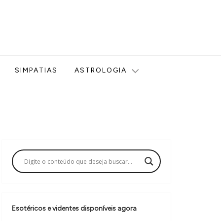
ologia, Tarot, Vidência, Bem-estar e Esoterismo aqui no blog
SIMPATIAS
ASTROLOGIA
Esotéricos e videntes disponíveis agora