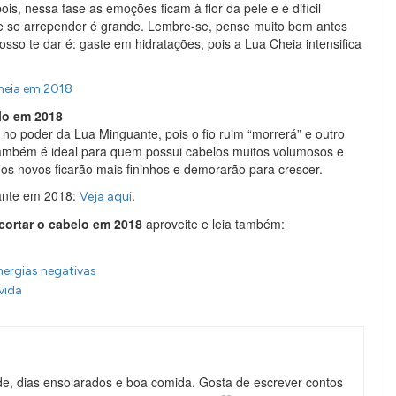
is, nessa fase as emoções ficam à flor da pele e é difícil
o e se arrepender é grande. Lembre-se, pense muito bem antes
sso te dar é: gaste em hidratações, pois a Lua Cheia intensifica
heia em 2018
lo em 2018
no poder da Lua Minguante, pois o fio ruim “morrerá” e outro
também é ideal para quem possui cabelos muitos volumosos e
os novos ficarão mais fininhos e demorarão para crescer.
ante em 2018:
.
Veja aqui
cortar o cabelo em 2018
aproveite e leia também:
nergias negativas
vida
de, dias ensolarados e boa comida. Gosta de escrever contos