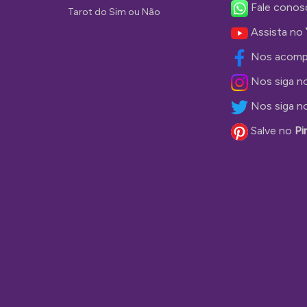
Fale conos
Tarot do Sim ou Não
Assista no
Nos acomp
Nos siga n
Nos siga n
Salve no
Pi