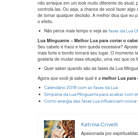
não arrisque em um look muito diferente do atual, po
controlá-las. Ou seja, a chance de você fazer alg
de tomar qualquer decisão. A melhor dica que eu po
o efeito.
Não perca mais tempo e veja as
fases da Lua C
Lua Minguante – Melhor Lua para cortar o cabe
Seu cabelo é fraco e tem queda excessiva? Aposte 
mais forte e bonito tomará seu lugar. O momento 
gostaria de mudar essa situação, uma vez que os fi
Quer saber quando são as fases da Lua Mingu
Agora que você já sabe qual é a
melhor Lua para 
Calendário 2018 com as fases da Lua
Simpatia da Lua Minguante para acabar com e
Como energia das fases Lua influenciam nossa 
Katrina Crivelli
Apaixonada por espiritualida