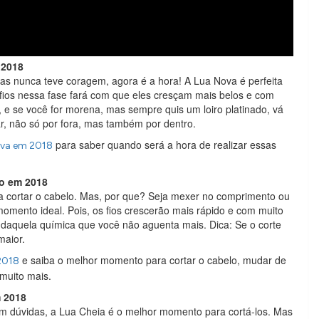
 2018
s nunca teve coragem, agora é a hora! A Lua Nova é perfeita
fios nessa fase fará com que eles cresçam mais belos e com
 e se você for morena, mas sempre quis um loiro platinado, vá
r, não só por fora, mas também por dentro.
para saber quando será a hora de realizar essas
ova em 2018
lo em 2018
 cortar o cabelo. Mas, por que? Seja mexer no comprimento ou
omento ideal. Pois, os fios crescerão mais rápido e com muito
ou daquela química que você não aguenta mais. Dica: Se o corte
maior.
e saiba o melhor momento para cortar o cabelo, mudar de
2018
muito mais.
m 2018
m dúvidas, a Lua Cheia é o melhor momento para cortá-los. Mas