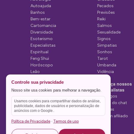
d
Autoajuda
Pecados
Banhos
Previsões
e
Bem-estar
Reiki
P
Cartomancia
Salmos
Diversidade
Sexualidade
o
Esoterismo
Signos
s
Especialistas
Simpatias
Espiritual
Sonhos
t
Feng Shui
Tarot
Horóscopo
Umbanda
Leão
Vidência
Lua
Controle sua privacidade
Conheça nossos
Mediunidade
Especialistas
Nosso site usa cookies para melhorar a navegação.
Mensagens
Tarólogos
Usamos cookies para compartilhar dados de análise,
Estelas do chat
publicidade, dados de usuários e personalização de
Videntes
anúncios com o Google.
Seja um afiliado
Política de Privacidade
Termos de uso
·