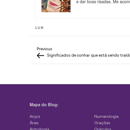
e dar boas risadas. Me aco
LUA
N
Previous
Previous
Post
Significados de sonhar que está sendo traíd
a
v
e
g
a
Mapa do Blog:
ç
ã
Anjos
Numerologia
Áries
Orações
o
Astrologia
Oráculos