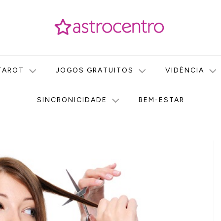
icas no nosso portal de conteúdo. Saiba agora tudo sobre Astr
do Astrocentro!
TAROT
JOGOS GRATUITOS
VIDÊNCIA
SINCRONICIDADE
BEM-ESTAR