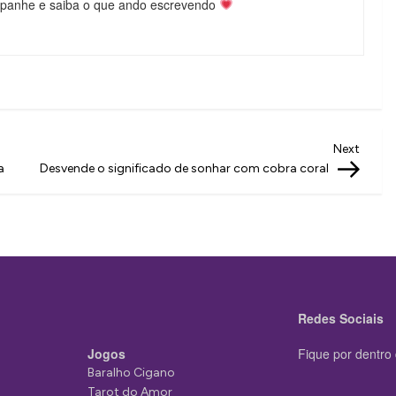
mpanhe e saiba o que ando escrevendo
Next
Next
Post
a
Desvende o significado de sonhar com cobra coral
Redes Sociais
Jogos
Fique por dentro 
Baralho Cigano
Tarot do Amor