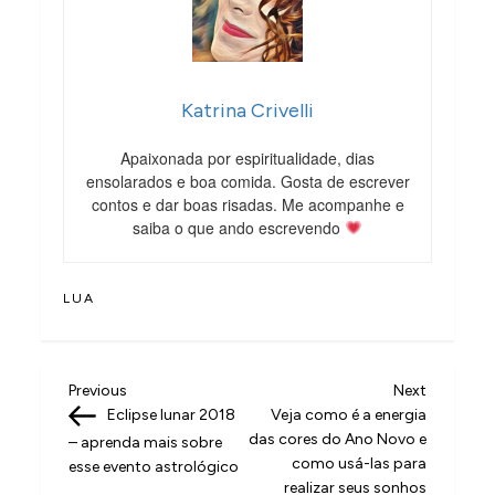
Katrina Crivelli
Apaixonada por espiritualidade, dias
ensolarados e boa comida. Gosta de escrever
contos e dar boas risadas. Me acompanhe e
saiba o que ando escrevendo
LUA
N
Previous
Next
Previous
Next
Post
Post
Eclipse lunar 2018
Veja como é a energia
a
das cores do Ano Novo e
– aprenda mais sobre
v
como usá-las para
esse evento astrológico
realizar seus sonhos