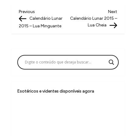
N
Previous
Next
Previous
Next
Post
Post
Calendário Lunar
Calendário Lunar 2015 –
a
Lua Cheia
2015 – Lua Minguante
v
e
g
a
ç
ã
o
Esotéricos e videntes disponíveis agora
d
e
P
o