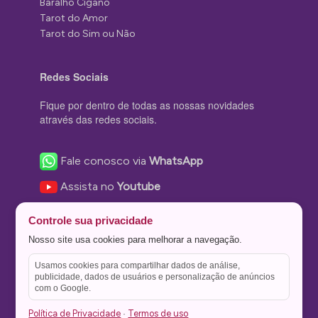
Baralho Cigano
Tarot do Amor
Tarot do Sim ou Não
Redes Sociais
Fique por dentro de todas as nossas novidades
através das redes sociais.
Fale conosco via
WhatsApp
Assista no
Youtube
Nos acompanhe no
Facebook
Controle sua privacidade
Nos siga no
Instagram
Nosso site usa cookies para melhorar a navegação.
Nos siga no
Twitter
Usamos cookies para compartilhar dados de análise,
publicidade, dados de usuários e personalização de anúncios
Salve no
Pinterest
com o Google.
Política de Privacidade
Termos de uso
·