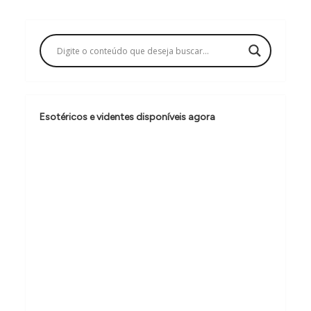
g
a
ç
ã
o
d
Esotéricos e videntes disponíveis agora
e
P
o
s
t