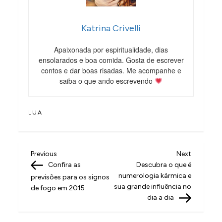
Katrina Crivelli
Apaixonada por espiritualidade, dias
ensolarados e boa comida. Gosta de escrever
contos e dar boas risadas. Me acompanhe e
saiba o que ando escrevendo
LUA
N
Previous
Next
Previous
Next
Post
Post
Confira as
Descubra o que é
a
numerologia kármica e
previsões para os signos
v
sua grande influência no
de fogo em 2015
dia a dia
e