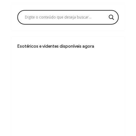
a
ç
ã
o
d
Esotéricos e videntes disponíveis agora
e
P
o
s
t