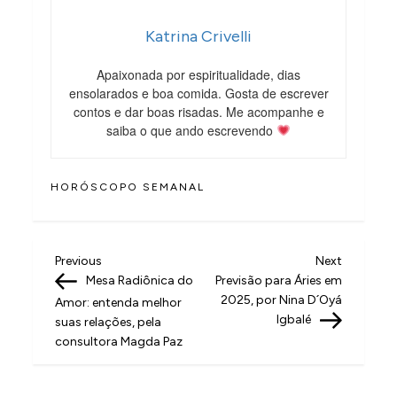
Katrina Crivelli
Apaixonada por espiritualidade, dias
ensolarados e boa comida. Gosta de escrever
contos e dar boas risadas. Me acompanhe e
saiba o que ando escrevendo
HORÓSCOPO SEMANAL
N
Previous
Next
Previous
Next
Post
Post
Mesa Radiônica do
Previsão para Áries em
a
2025, por Nina D´Oyá
Amor: entenda melhor
v
Igbalé
suas relações, pela
consultora Magda Paz
e
g