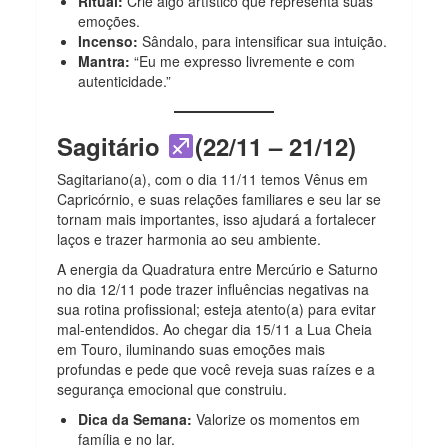
Ritual:
Crie algo artístico que representa suas
emoções.
Incenso:
Sândalo, para intensificar sua intuição.
Mantra:
“Eu me expresso livremente e com
autenticidade.”
Sagitário
(22/11 – 21/12)
Sagitariano(a), com o dia 11/11 temos Vênus em
Capricórnio, e suas relações familiares e seu lar se
tornam mais importantes, isso ajudará a fortalecer
laços e trazer harmonia ao seu ambiente.
A energia da Quadratura entre Mercúrio e Saturno
no dia 12/11 pode trazer influências negativas na
sua rotina profissional; esteja atento(a) para evitar
mal-entendidos. Ao chegar dia 15/11 a Lua Cheia
em Touro, iluminando suas emoções mais
profundas e pede que você reveja suas raízes e a
segurança emocional que construiu.
Dica da Semana:
Valorize os momentos em
família e no lar.