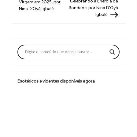
Celebrando a Energia da
Virgem em 2025, por
v
Bondade, por Nina D´Oyá
Nina D´Oyá Igbalé
Igbalé
e
g
a
ç
ã
o
d
Esotéricos e videntes disponíveis agora
e
P
o
s
t