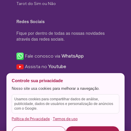
Tarot do Sim ou Não
Redes Sociais
Fique por dentro de todas as nossas novidades
através das redes sociais.
Fale conosco via
WhatsApp
Assista no
Youtube
Nos acompanhe no
Facebook
Controle sua privacidade
Nos siga no
Instagram
Nosso site usa cookies para melhorar a navegação.
Nos siga no
Twitter
Usamos cookies para compartilhar dados de análise,
publicidade, dados de usuários e personalização de anúncios
Salve no
Pinterest
com o Google.
Política de Privacidade
Termos de uso
·