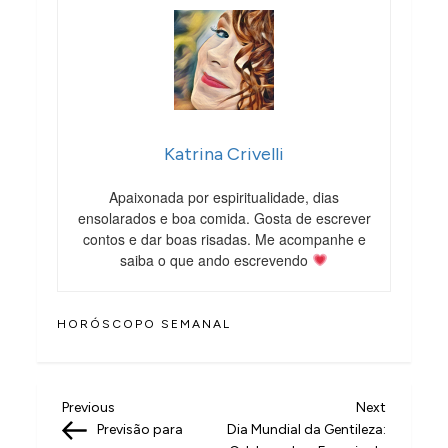
Katrina Crivelli
Apaixonada por espiritualidade, dias
ensolarados e boa comida. Gosta de escrever
contos e dar boas risadas. Me acompanhe e
saiba o que ando escrevendo
HORÓSCOPO SEMANAL
N
Previous
Next
Previous
Next
Post
Post
Previsão para
Dia Mundial da Gentileza:
a