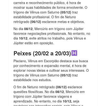
carreira e reconhecimento público, é hora de
mostrar suas habilidades de forma envolvente. O
trígono de Vênus com Saturno
(05/12)
traz
estabilidade profissional. O fim de Netuno
retrógrado
(06/12)
esclarece metas e objetivos.
No dia
08/12
, Mercúrio em trígono com Júpiter
favorece negociações profissionais. No entanto, no
dia
10/12
, evite atritos no trabalho, pois Vênus e
Júpiter estão em oposição.
Peixes (20/02 a 20/03)
Pisciano, Vênus em Escorpião destaca sua busca
por conhecimento e expansão mental, é hora de
explorar novas ideias e cultivar seus interesses. O
trígono de Vênus com Saturno
(05/12)
traz
estabilidade nos estudos.
O fim de Netuno retrógrado
(06/12)
esclarece
questões filosóficas. No dia
08/12
, Mercúrio em
trígono com Júpiter favorece viagens e
aprendizado. No entanto, no dia
10/12,
seja
cauteloso nas interações sociais, pois Vênus e