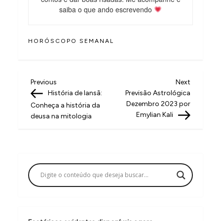
saiba o que ando escrevendo
HORÓSCOPO SEMANAL
N
Previous
Next
Previous
Next
Post
Post
História de Iansã:
Previsão Astrológica
a
Dezembro 2023 por
Conheça a história da
v
Emylian Kali
deusa na mitologia
e
g
a
ç
ã
o