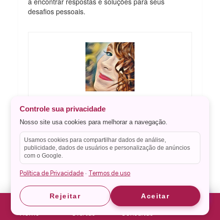
a encontrar respostas e soluções para seus
desafios pessoais.
Controle sua privacidade
Katrina Crivelli
Nosso site usa cookies para melhorar a navegação.
Apaixonada por espiritualidade, dias
Usamos cookies para compartilhar dados de análise,
ensolarados e boa comida. Gosta de escrever
publicidade, dados de usuários e personalização de anúncios
contos e dar boas risadas. Me acompanhe e
com o Google.
saiba o que ando escrevendo
Política de Privacidade
Termos de uso
·
Astrid
Astrid
Rejeitar
Aceitar
HORÓSCOPO MENSAL
Home
Ofertas
Consultas