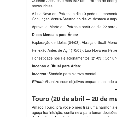
Querido Áries, este mês traz um turbilhão de energia
novas ideias.
A Lua Nova em Peixes no dia 10 pede um momento 
Conjunção Vênus-Saturno no dia 21 destaca a impo
Aproveite Marte em Peixes a partir do dia 22 para c
Dicas Mensais para Áries:
Exploração de Ideias (04/03): Abraça o Sextil Merc
Reflexão Antes de Agir (10/03): Lua Nova em Peixe
Honestidade nos Relacionamentos (21/03): Conjun
Incenso e Ritual para Áries:
Incenso:
Sândalo para clareza mental.
Ritual:
Visualize seus objetivos enquanto acende 
Touro (20 de abril – 20 de m
Amado Touro, pra você o mês traz uma harmonia en
aguça tua intuição; confia nela para tomar decisõe