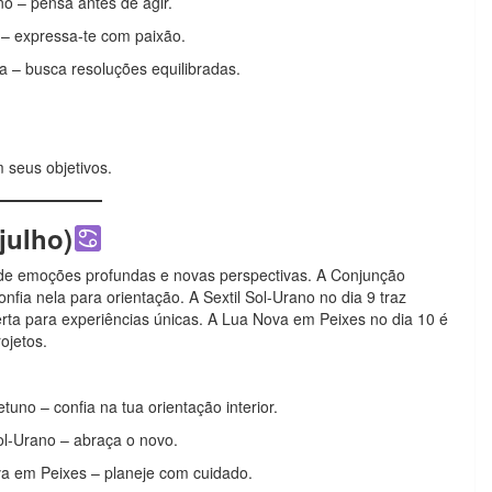
no – pensa antes de agir.
 – expressa-te com paixão.
ra – busca resoluções equilibradas.
 seus objetivos.
julho)
de emoções profundas e novas perspectivas. A Conjunção
onfia nela para orientação. A Sextil Sol-Urano no dia 9 traz
ta para experiências únicas. A Lua Nova em Peixes no dia 10 é
ojetos.
uno – confia na tua orientação interior.
ol-Urano – abraça o novo.
va em Peixes – planeje com cuidado.