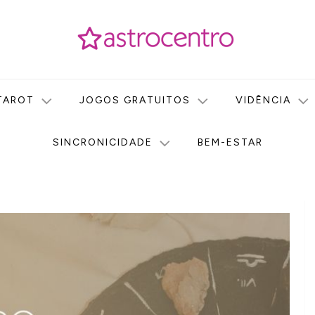
icas no nosso portal de conteúdo. Saiba agora tudo sobre Astr
do Astrocentro!
TAROT
JOGOS GRATUITOS
VIDÊNCIA
SINCRONICIDADE
BEM-ESTAR