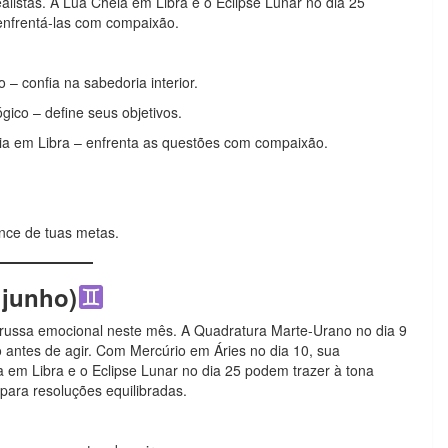
listas. A Lua Cheia em Libra e o Eclipse Lunar no dia 25
enfrentá-las com compaixão.
– confia na sabedoria interior.
ico – define seus objetivos.
a em Libra – enfrenta as questões com compaixão.
ance de tuas metas.
 junho)
ussa emocional neste mês. A Quadratura Marte-Urano no dia 9
o antes de agir. Com Mercúrio em Áries no dia 10, sua
a em Libra e o Eclipse Lunar no dia 25 podem trazer à tona
ara resoluções equilibradas.