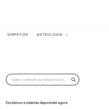
ologia, Tarot, Vidência, Bem-estar e Esoterismo aqui no blog
SIMPATIAS
ASTROLOGIA
Esotéricos e videntes disponíveis agora