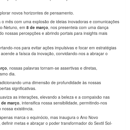
xplorar novos horizontes de pensamento.
a o mês com uma explosão de ideias inovadoras e comunicações
io-Netuno, em
8 de março
, nos presenteia com uma dança
ndo nossas percepções e abrindo portais para insights mais
rtando-nos para evitar ações impulsivas e focar em estratégias
 acende a faísca da inovação, convidando-nos a abraçar o
arço
, nossas palavras tornam-se assertivas e diretas,
esmo dia.
, adicionando uma dimensão de profundidade às nossas
rtas significativas.
suaviza as interações, elevando a beleza e a compaixão nas
 de março
, intensifica nossa sensibilidade, permitindo-nos
 nossa existência.
 apenas marca o equinócio, mas inaugura o Ano Novo
 definir metas e abraçar o poder transformador do Sextil Sol-