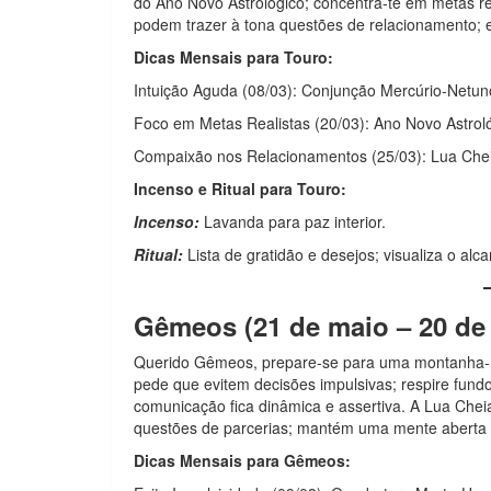
do Ano Novo Astrológico; concentra-te em metas rea
podem trazer à tona questões de relacionamento; 
Dicas Mensais para Touro:
Intuição Aguda (08/03): Conjunção Mercúrio-Netuno 
Foco em Metas Realistas (20/03): Ano Novo Astrológ
Compaixão nos Relacionamentos (25/03): Lua Chei
Incenso e Ritual para Touro:
Incenso:
Lavanda para paz interior.
Ritual:
Lista de gratidão e desejos; visualiza o alc
Gêmeos (21 de maio – 20 de
Querido Gêmeos, prepare-se para uma montanha-r
pede que evitem decisões impulsivas; respire fund
comunicação fica dinâmica e assertiva. A Lua Chei
questões de parcerias; mantém uma mente aberta p
Dicas Mensais para Gêmeos: