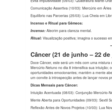
Evita Impulsividade (09/03): Quadratura Marte-Ura
Comunicação Assertiva (10/03): Mercúrio em Áries
Equilíbrio nas Parcerias (25/03): Lua Cheia em Lib
Incenso e Ritual para Gêmeos:
Incenso:
Alecrim para clareza mental.
Ritual:
Visualização positiva; imagina o sucesso em
Câncer (21 de junho – 22 de 
Doce Câncer, este será um mês com uma mistura 
Mercúrio-Netuno no dia 8 intensifica sua intuição; c
oportunidades emocionantes; mantém a mente aber
um convite à introspecção antes de lançar novos pr
Dicas Mensais para Câncer:
Intuição Acentuada (08/03): Conjunção Mercúrio-Net
Mente Aberta para Oportunidades (09/03): Sextil S
Reflexão Antes de Novos Projetos (10/03): Lua No