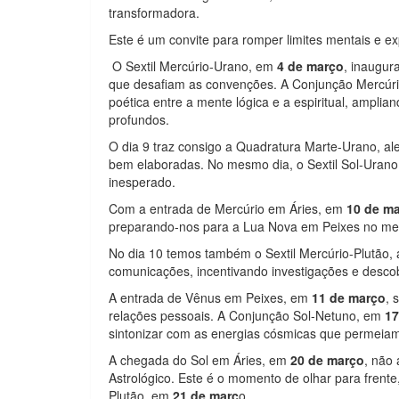
transformadora.
Este é um convite para romper limites mentais e e
O Sextil Mercúrio-Urano, em
4 de março
, inaugur
que desafiam as convenções. A Conjunção Mercúr
poética entre a mente lógica e a espiritual, amplia
profundos.
O dia 9 traz consigo a Quadratura Marte-Urano, ale
bem elaboradas. No mesmo dia, o Sextil Sol-Urano
inesperado.
Com a entrada de Mercúrio em Áries, em
10 de m
preparando-nos para a Lua Nova em Peixes no m
No dia 10 temos também o Sextil Mercúrio-Plutão
comunicações, incentivando investigações e descobe
A entrada de Vênus em Peixes, em
11 de março
, 
relações pessoais. A Conjunção Sol-Netuno, em
17
sintonizar com as energias cósmicas que permeiam
A chegada do Sol em Áries, em
20 de março
, não
Astrológico. Este é o momento de olhar para frente,
Plutão, em
21 de març
o.