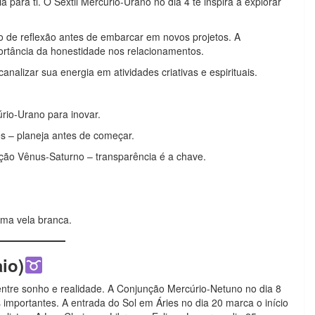
 para ti. O Sextil Mercúrio-Urano no dia 4 te inspira a explorar
de reflexão antes de embarcar em novos projetos. A
rtância da honestidade nos relacionamentos.
analizar sua energia em atividades criativas e espirituais.
úrio-Urano para inovar.
s – planeja antes de começar.
ção Vênus-Saturno – transparência é a chave.
uma vela branca.
aio)
tre sonho e realidade. A Conjunção Mercúrio-Netuno no dia 8
s importantes. A entrada do Sol em Áries no dia 20 marca o início