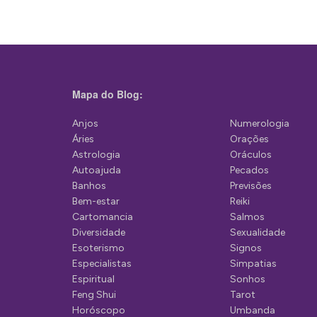
e
g
a
ç
Mapa do Blog:
ã
Anjos
Numerologia
o
Áries
Orações
d
Astrologia
Oráculos
Autoajuda
Pecados
e
Banhos
Previsões
P
Bem-estar
Reiki
Cartomancia
Salmos
o
Diversidade
Sexualidade
s
Esoterismo
Signos
Especialistas
Simpatias
t
Espiritual
Sonhos
Feng Shui
Tarot
Horóscopo
Umbanda