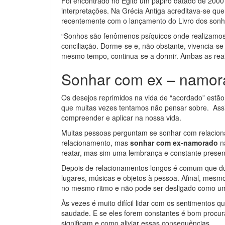
Foi encontrado no Egito um papiro datado de 2000 
interpretações. Na Grécia Antiga acreditava-se q
recentemente com o lançamento do Livro dos sonh
“Sonhos são fenômenos psíquicos onde realizamos 
conciliação. Dorme-se e, não obstante, vivencia-s
mesmo tempo, continua-se a dormir. Ambas as rea
Sonhar com ex – namor
Os desejos reprimidos na vida de “acordado” estão
que muitas vezes tentamos não pensar sobre. Assim,
compreender e aplicar na nossa vida.
Muitas pessoas perguntam se sonhar com relaciona
relacionamento, mas
sonhar com ex-namorado
nã
reatar, mas sim uma lembrança e constante presen
Depois de relacionamentos longos é comum que du
lugares, músicas e objetos à pessoa. Afinal, mesm
no mesmo ritmo e não pode ser desligado como um 
Às vezes é muito difícil lidar com os sentimentos 
saudade. E se eles forem constantes é bom procura
significam e como aliviar essas consequências.