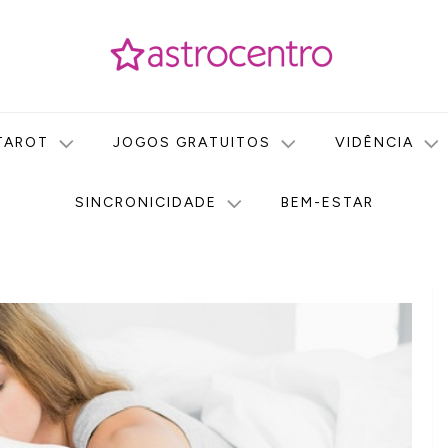
icas no nosso portal de conteúdo. Saiba agora tudo sobre Astr
do Astrocentro!
TAROT
JOGOS GRATUITOS
VIDÊNCIA
SINCRONICIDADE
BEM-ESTAR