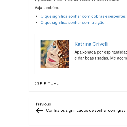
Veja também:
O que significa sonhar com cobras e serpentes
O que significa sonhar com traição
Katrina Crivelli
Apaixonada por espiritualida
e dar boas risadas. Me aco
ESPIRITUAL
N
Previous
Previous
Post
Confira os significados de sonhar com grav
a
v