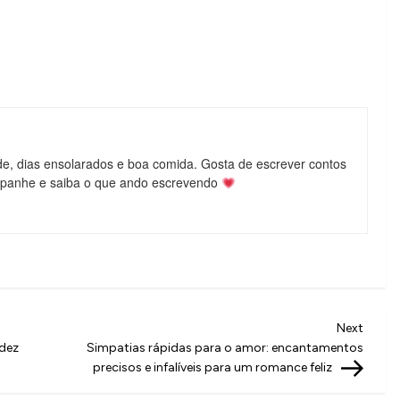
de, dias ensolarados e boa comida. Gosta de escrever contos
mpanhe e saiba o que ando escrevendo
Next
Next
Post
idez
Simpatias rápidas para o amor: encantamentos
precisos e infalíveis para um romance feliz