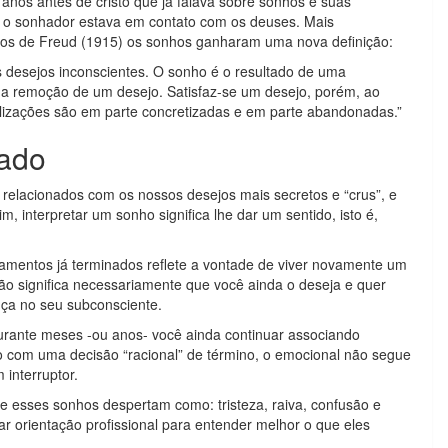
anos antes de cristo que já falava sobre sonhos e suas
ue o sonhador estava em contato com os deuses. Mais
os de Freud (1915) os sonhos ganharam uma nova definição:
desejos inconscientes. O sonho é o resultado de uma
e a remoção de um desejo. Satisfaz-se um desejo, porém, ao
lizações são em parte concretizadas e em parte abandonadas.”
ado
 relacionados com os nossos desejos mais secretos e “crus”, e
 interpretar um sonho significa lhe dar um sentido, isto é,
mentos já terminados reflete a vontade de viver novamente um
o significa necessariamente que você ainda o deseja e quer
ça no seu subconsciente.
rante meses -ou anos- você ainda continuar associando
o com uma decisão “racional” de término, o emocional não segue
interruptor.
que esses sonhos despertam como: tristeza, raiva, confusão e
r orientação profissional para entender melhor o que eles