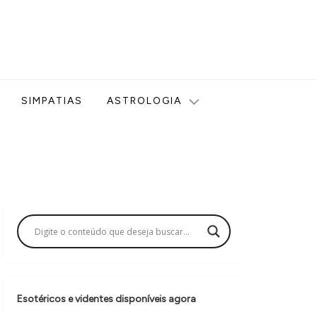
ologia, Tarot, Vidência, Bem-estar e Esoterismo aqui no blog
SIMPATIAS
ASTROLOGIA
Esotéricos e videntes disponíveis agora