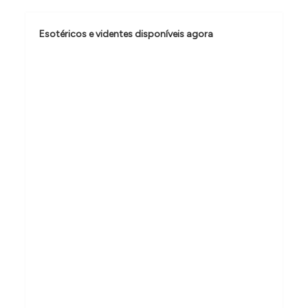
ã
o
Esotéricos e videntes disponíveis agora
d
e
P
o
s
t