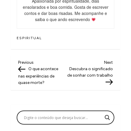
Apaixonada por espiritualidade, dias
ensolarados e boa comida. Gosta de escrever
contos e dar boas risadas. Me acompanhe e
saiba o que ando escrevendo
ESPIRITUAL
N
Previous
Next
Previous
Next
Post
Post
O que acontece
Descubra o significado
a
de sonhar com trabalho
nas experiências de
v
quase morte?
e
g
a
ç