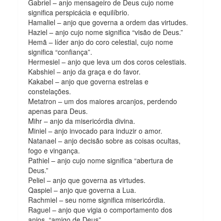
Gabriel – anjo mensageiro de Deus cujo nome
significa perspicácia e equilíbrio.
Hamaliel – anjo que governa a ordem das virtudes.
Haziel – anjo cujo nome significa “visão de Deus.”
Hemã – líder anjo do coro celestial, cujo nome
significa “confiança”.
Hermesiel – anjo que leva um dos coros celestiais.
Kabshiel – anjo da graça e do favor.
Kakabel – anjo que governa estrelas e
constelações.
Metatron – um dos maiores arcanjos, perdendo
apenas para Deus.
Mihr – anjo da misericórdia divina.
Miniel – anjo invocado para induzir o amor.
Natanael – anjo decisão sobre as coisas ocultas,
fogo e vingança.
Pathiel – anjo cujo nome significa “abertura de
Deus.”
Peliel – anjo que governa as virtudes.
Qaspiel – anjo que governa a Lua.
Rachmiel – seu nome significa misericórdia.
Raguel – anjo que vigia o comportamento dos
anjos, “amigo de Deus”.