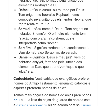
hebraico Mikhael, formado pela junção dos
elementos mikhayáh e El.
Rafael
– “Deus curou” ou “curado por Deus”.
Tem origem no hebraico Rephael, nome
composto pela união dos elementos Repha, que
representa “curou” e El.
Samuel
– “Seu nome é Deus”. Tem origem no
hebraico Shemu’el. O primeiro elemento tem
relação com o aramaico shem, que é
interpretado como “nome”.
Serafim
– Significa “ardente”, “incandescente”.
Vem do hebraico Seraphim, de seraph.
Daniel
– Significa “Deus é meu juiz”, vem do
hebraico aniyyel, formado pela junção dos
elementos Dan, que quer dizer “aquele que
julga” e El.
Curiosidade:
Você sabia que evangélicos preferem
nomes do Antigo Testamento, enquanto católicos e
espíritas preferem nomes de anjo?
Temos mais opções de nomes de anjos para bebês
e uma lista de anjos da guarda de acordo com
aqui
a
ou de acordo com seu
.
data de nascimento
signo