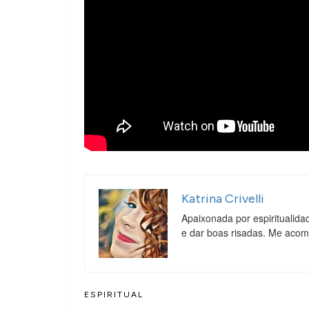
Katrina Crivelli
Apaixonada por espiritualida
e dar boas risadas. Me aco
ESPIRITUAL