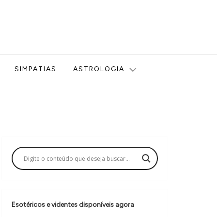
ologia, Tarot, Vidência, Bem-estar e Esoterismo aqui no blog
SIMPATIAS
ASTROLOGIA
Esotéricos e videntes disponíveis agora