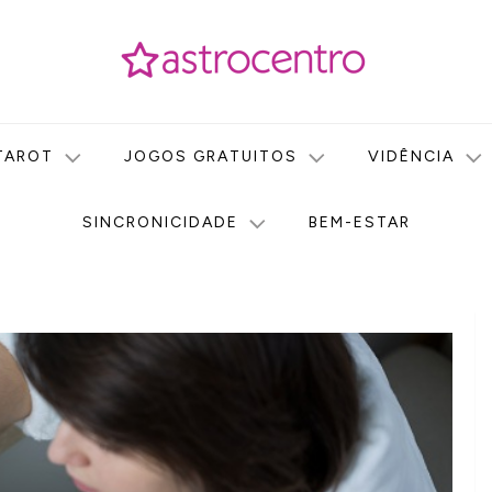
icas no nosso portal de conteúdo. Saiba agora tudo sobre Astr
do Astrocentro!
TAROT
JOGOS GRATUITOS
VIDÊNCIA
SINCRONICIDADE
BEM-ESTAR