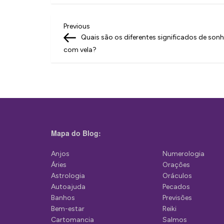
N
Previous
Previous
Post
Quais são os diferentes significados de sonh
a
com vela?
v
e
g
a
ç
Mapa do Blog:
ã
Anjos
Numerologia
o
Áries
Orações
d
Astrologia
Oráculos
Autoajuda
Pecados
e
Banhos
Previsões
P
Bem-estar
Reiki
Cartomancia
Salmos