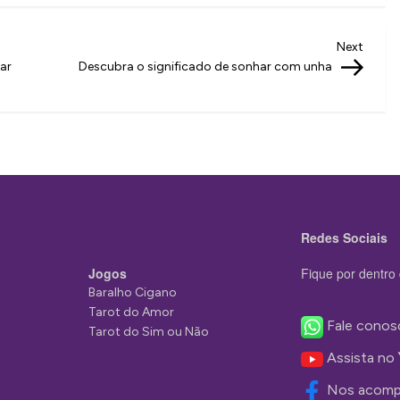
Next
Next
Post
ar
Descubra o significado de sonhar com unha
Redes Sociais
Jogos
Fique por dentro 
Baralho Cigano
Tarot do Amor
Fale conos
Tarot do Sim ou Não
Assista no
Nos acomp