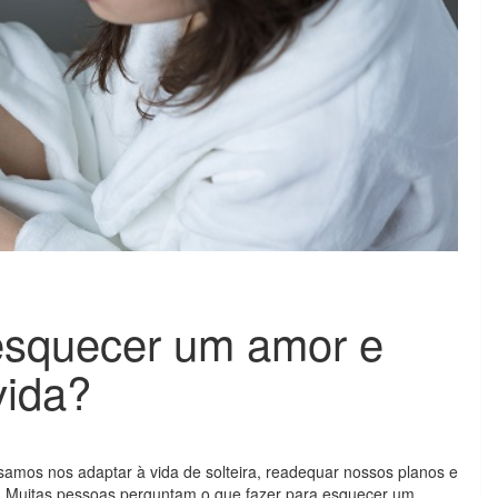
esquecer um amor e
vida?
isamos nos adaptar à vida de solteira, readequar nossos planos e
. Muitas pessoas perguntam o que fazer para esquecer um