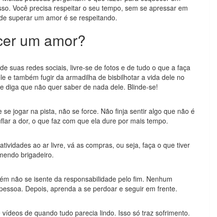
sso. Você precisa respeitar o seu tempo, sem se apressar em
 de superar um amor é se respeitando.
cer um amor?
de suas redes sociais, livre-se de fotos e de tudo o que a faça
le e também fugir da armadilha de bisbilhotar a vida dele no
iga que não quer saber de nada dele. Blinde-se!
 se jogar na pista, não se force. Não finja sentir algo que não é
flar a dor, o que faz com que ela dure por mais tempo.
ividades ao ar livre, vá as compras, ou seja, faça o que tiver
mendo brigadeiro.
ém não se isente da responsabilidade pelo fim. Nenhum
essoa. Depois, aprenda a se perdoar e seguir em frente.
 vídeos de quando tudo parecia lindo. Isso só traz sofrimento.