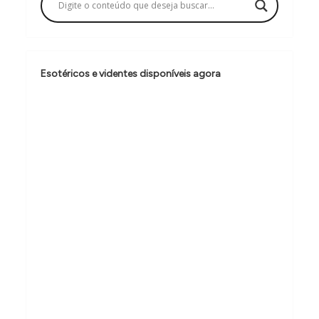
ç
ã
o
d
Esotéricos e videntes disponíveis agora
e
P
o
s
t