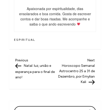
Apaixonada por espiritualidade, dias
ensolarados e boa comida. Gosta de escrever
contos e dar boas risadas. Me acompanhe e
saiba o que ando escrevendo
ESPIRITUAL
N
Previous
Next
Previous
Next
Post
Post
Natal: luz, união e
Horoscopo Semanal
a
Astrocentro 25 a 31 de
esperança para o final de
v
Dezembro, por Emylian
ano!
Kali
e
g
a